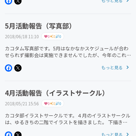
もっと見る
部員の子どもたちは以前よりも、顔だけでなく全身まで描
けるようになってきました。...
5月活動報告（写真部）
2018/06/18 11:10
0
0
0
カコタム写真部です。5月はなかなかスケジュールが合わ
せられず撮影会は実施できませんでしたが、今年のこれか
らの活動で取り組みたいことの話し合いをしました。
もっと見る
「プロのカメラマンを呼んで勉強会をしたい」「本を使っ
て写真の撮り方を学びたい...
4月活動報告（イラストサークル）
2018/05/21 15:56
0
0
0
カコタ部イラストサークルです。４月のイラストサークル
は、ゆるきちの二階でイラストを描きました。 下描き、
ペン入れ、コピックによる色つけを行いました。だんだん
もっと見る
と、子どもたちの作業ペースが早くなってきました。以前