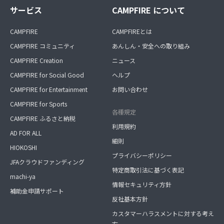
サービス
CAMPFIRE について
CAMPFIRE
CAMPFIREとは
CAMPFIRE コミュニティ
あんしん・安全への取り組み
CAMPFIRE Creation
ニュース
CAMPFIRE for Social Good
ヘルプ
CAMPFIRE for Entertainment
お問い合わせ
CAMPFIRE for Sports
各種規定
CAMPFIRE ふるさと納税
利用規約
AD FOR ALL
細則
HIOKOSHI
プライバシーポリシー
JFAクラウドファンディング
特定商取引法に基づく表記
machi-ya
情報セキュリティ方針
補助金申請サポート
反社基本方針
カスタマーハラスメントに対する考え
方