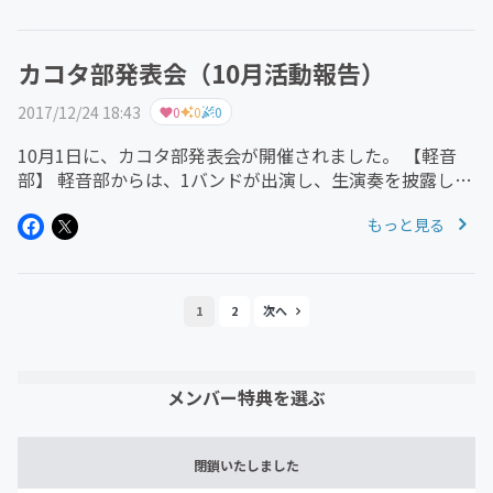
で、スタジオ本番ではと...
カコタ部発表会（10月活動報告）
2017/12/24 18:43
0
0
0
10月1日に、カコタ部発表会が開催されました。 【軽音
部】 軽音部からは、1バンドが出演し、生演奏を披露しま
した。子どもたちにとって初ライブ。本番直前こそ緊張感
もっと見る
もありましたが、それ以上に、ステージを楽しんでいる様
子が伝わってきまし...
1
2
メンバー特典を選ぶ
閉鎖いたしました