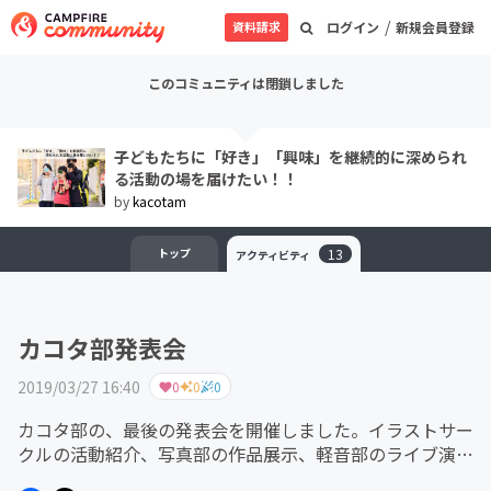
/
資料請求
ログイン
新規会員登録
このコミュニティは閉鎖しました
子どもたちに「好き」「興味」を継続的に深められ
る活動の場を届けたい！！
by
kacotam
トップ
13
アクティビティ
カコタ部発表会
2019/03/27 16:40
0
0
0
カコタ部の、最後の発表会を開催しました。イラストサー
クルの活動紹介、写真部の作品展示、軽音部のライブ演奏
がありました。写真部の作品には、それぞれに撮影した子