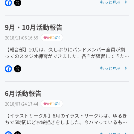
もっと見る
どもが考えたタイトルがつけられており、作品の魅力を引
き立たせていました。また、...
9月・10月活動報告
2018/11/06 16:59
0
0
0
【軽音部】10月は、久しぶりにバンドメンバー全員が揃
ってのスタジオ練習ができました。各自が練習してきた課
題曲について、スタジオで合わせ練習を行いました。子ど
もっと見る
も同士で意見を出しあって、ドラムパターンの工夫やギタ
ーのパート割りなどを話しな...
6月活動報告
2018/07/24 17:44
0
0
0
【イラストサークル】6月のイラストサークルは、ゆるき
ちで5時間ほどお絵描きをしました。今ハマっているもの
のお話をしつつ、アナログでのお絵描きを楽しみました！