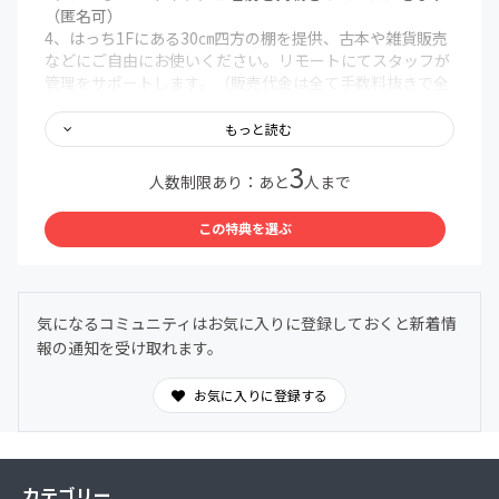
（匿名可）
4、はっち1Fにある30㎝四方の棚を提供、古本や雑貨販売
などにご自由にお使いください。リモートにてスタッフが
管理をサポートします。（販売代金は全て手数料抜きで全
額還元させていただきます）
5、毎月1回フリーペーパー担当が選書したオススメ8誌を
もっと読む
郵送させていただきます。（送料は負担願います）
3
6、ご来店された際には運営メンバーが大阪締め他にて大
人数制限あり：あと
人まで
歓迎させていただきます
7、顧問に相応しく、はっち運営会議に影の支配者的存在
この特典を選ぶ
感で参加できます
8、ワークスペース、イベントスペースとして自分1人の為
に店舗を自由に貸し切ることができます
気になるコミュニティはお気に入りに登録しておくと新着情
報の通知を受け取れます。
お気に入りに登録する
カテゴリー