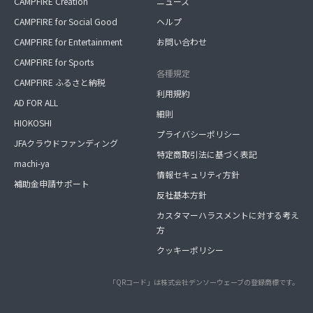
CAMPFIRE Creation
ニュース
CAMPFIRE for Social Good
ヘルプ
CAMPFIRE for Entertainment
お問い合わせ
CAMPFIRE for Sports
各種規定
CAMPFIRE ふるさと納税
利用規約
AD FOR ALL
細則
HIOKOSHI
プライバシーポリシー
JFAクラウドファンディング
特定商取引法に基づく表記
machi-ya
情報セキュリティ方針
補助金申請サポート
反社基本方針
カスタマーハラスメントに対する考え
方
クッキーポリシー
「QRコード」は株式会社デンソーウェーブの登録商標です。