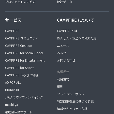
プロジェクトの広め方
統計データ
サービス
CAMPFIRE について
CAMPFIRE
CAMPFIREとは
CAMPFIRE コミュニティ
あんしん・安全への取り組み
CAMPFIRE Creation
ニュース
CAMPFIRE for Social Good
ヘルプ
CAMPFIRE for Entertainment
お問い合わせ
CAMPFIRE for Sports
各種規定
CAMPFIRE ふるさと納税
利用規約
AD FOR ALL
細則
HIOKOSHI
プライバシーポリシー
JFAクラウドファンディング
特定商取引法に基づく表記
machi-ya
情報セキュリティ方針
補助金申請サポート