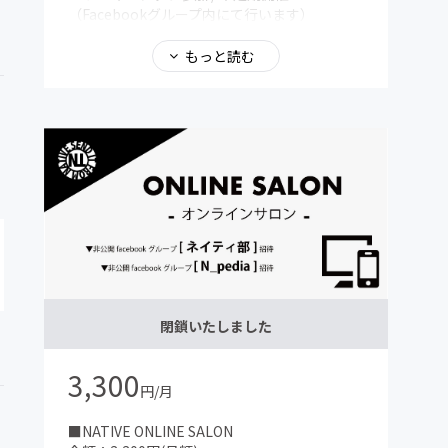
（Facebookグループ内にて行います）
・スケジュールにない特別レッスン提供 / 不定
期開催(オフライン) ＊場所：NATIVE札幌店 ・
もっと読む
Facebookグループ内にてNATIVE運営に参加 /
不定期開催
・メンバー限定のダンスナンバー参加権利 / 不
定期開催
閉鎖いたしました
3,300
円/月
■NATIVE ONLINE SALON