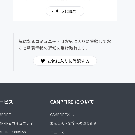
の日 」 / 5日 15日 25日
・インストラクターの1日密着 / 毎月1回
もっと読む
・メンバー限定NATIVEスタッフのオンライン
フリーマーケット参加 / 不定期開催
（Facebookグループ内にて行います）
・スケジュールにない特別レッスン提供 / 不定
期開催(オフライン)
気になるコミュニティはお気に入りに登録してお
＊場所：NATIVE札幌店
くと新着情報の通知を受け取れます。
・Facebookグループ内にてNATIVE運営に参加
/ 不定期開催
お気に入りに登録する
・メンバー限定のダンスナンバー参加権利 / 不
定期開催
・オンラインMTG / 毎月1回 第3日曜日 9-
10時 使用ツール：zoom
・インストラクターと練習会 / 毎月1回(オフラ
イン) 第3日曜日 20-22時
ービス
＊場所：NATIVE札幌店
CAMPFIRE について
・インストラクター育成講座 / 毎月1回 課題
提出 第1日曜日 動画提出 第4日曜日
MPFIRE
CAMPFIREとは
（Facebookグループ内にて行います）
MPFIRE コミュニティ
あんしん・安全への取り組み
＊コレオ制作、振付レクチャーテスト
＊ストレッチ レクチャー
PFIRE Creation
ニュース