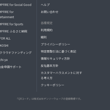
＊アイソレーションレクチャー など
PFIRE for Social Good
ヘルプ
・メンバー限定HOWTOダンス動画配信（中
級レベル） / 毎月1回 8日配信
PFIRE for
お問い合わせ
・アー写撮影 / 不定期開催
ertainment
・パソコンスキルアップ講座 / 不定期開催
各種規定
PFIRE for Sports
利用規約
MPFIRE ふるさと納税
細則
FOR ALL
プライバシーポリシー
KOSHI
特定商取引法に基づく表記
FAクラウドファンディング
情報セキュリティ方針
hi-ya
反社基本方針
助金申請サポート
カスタマーハラスメントに対す
る考え方
クッキーポリシー
「QRコード」は株式会社デンソーウェーブの登録商標です。