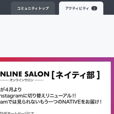
CAMPFIRE for Social Good
CAMPFIRE Creation
コミュニティ
トップ
アクティビティ
2