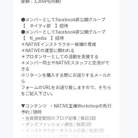
金額：3,300円(月額)
●メンバーとしてFacebook非公開グループ
【 ネイティ部 】招待
●メンバーとしてFacebook非公開グループ
【 N_pedia 】招待
＊NATIVEインストラクター候補の育成
＊NATIVEの運営に関われる
＊プロダンサーとしての活動を支援する
＊メンバー同士やNATIVEスタッフと交流がで
きる
※リターンを購入する際にお送りするメールか
ら
フォームのURLをお送り致しますので、そちら
をご記入下さい。
▼コンテンツ ・NATIVE主催Workshopの先行
予約 / 随時
・会員限定配信のブログ記事 / 毎日1回
・ダンスファッション通信 / 毎週1回
・インストラクターオススメの曲 / 毎週1回
・ラジオコンテンツ提供「5のつく日はラジオ