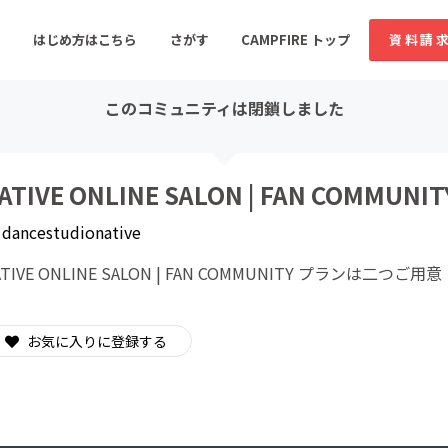
はじめ方はこちら
さがす
CAMPFIRE トップ
資料請
このコミュニティは閉鎖しました
すめのコミュニティ
人気のコミュニティ
新着のコミュ
ATIVE ONLINE SALON | FAN COMMUNIT
y
dancestudionative
音楽
舞台・パフォーマンス
TIVE ONLINE SALON | FAN COMMUNITY プランは二つご用意・N
ゲーム・サービス開発
フード・飲食店
書籍・雑誌出版
アニメ・漫画
お気に入りに登録する
ソーシャルグッド
ビューティー・ヘルス