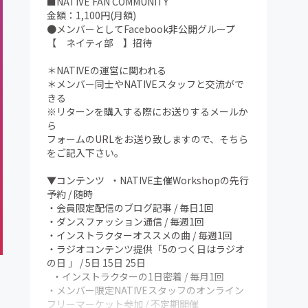
■NATIVE FAN COMMUNITY
金額：1,100円(月額)
●メンバーとしてFacebook非公開グループ
【 ネイティ部 】招待
＊NATIVEの運営に関われる
＊メンバー同士やNATIVEスタッフと交流がで
きる
※リターンを購入する際にお送りするメールか
ら
フォームのURLをお送り致しますので、そちら
をご記入下さい。
▼コンテンツ ・NATIVE主催Workshopの先行
予約 / 随時
・会員限定配信のブログ記事 / 毎日1回
・ダンスファッション通信 / 毎週1回
・インストラクターオススメの曲 / 毎週1回
・ラジオコンテンツ提供「5のつく日はラジオ
の日 」 / 5日 15日 25日
・インストラクターの1日密着 / 毎月1回
え
・メンバー限定NATIVEスタッフのオンライン
フリーマーケット参加 / 不定期開催