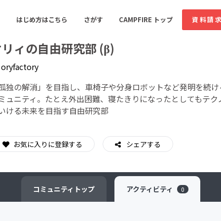
はじめ方はこちら
さがす
CAMPFIRE トップ
資料請
リィの自由研究部 (β)
y
oryfactory
すめのコミュニティ
人気のコミュニティ
新着のコミュ
孤独の解消」を目指し、車椅子や分身ロボットなど発明を続け
ミュニティ。たとえ外出困難、寝たきりになったとしてもテク
いける未来を目指す自由研究部
音楽
舞台・パフォーマンス
ゲーム・サービス開発
フード・飲食店
お気に入りに登録する
シェアする
書籍・雑誌出版
アニメ・漫画
ソーシャルグッド
ビューティー・ヘルス
コミュニティ
トップ
アクティビティ
0