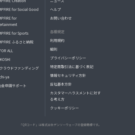
PFIRE Creation
ニュース
PFIRE for Social Good
ヘルプ
PFIRE for
お問い合わせ
ertainment
各種規定
PFIRE for Sports
利用規約
MPFIRE ふるさと納税
細則
FOR ALL
プライバシーポリシー
KOSHI
特定商取引法に基づく表記
FAクラウドファンディング
情報セキュリティ方針
hi-ya
反社基本方針
助金申請サポート
カスタマーハラスメントに対す
る考え方
クッキーポリシー
「QRコード」は株式会社デンソーウェーブの登録商標です。