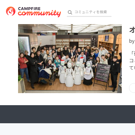
オ
b
おす
「
コ
て
アート・写真
テクノロジー・ガジェット
映像・映画
ビジネス・起業
チャレンジ