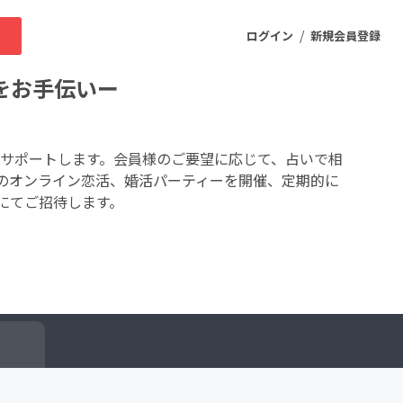
/
求
ログイン
新規会員登録
をお手伝いー
ニティ
をサポートします。会員様のご要望に応じて、占いで相
のオンライン恋活、婚活パーティーを開催、定期的に
にてご招待します。
プロダクト
ファッション
スポーツ
ケア
まちづくり・地域活性化