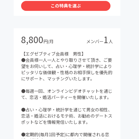
この特典を選ぶ
8,800
1
円/月
メンバー
人
【エグゼブティブ会員様 男性】
●会員様一人一人とやり取りさせて頂き、ご要
望をお伺いして、占い・心理学・統計学により
ピッタリな価値観・性格のお相手探しを優先的
にサポート、マッチングいたします。
●毎週一回、オンラインビデオチャットを通じ
て、恋活・婚活パーティーを開催いたします。
●占い・心理学・統計学を通じて男女の相性、
恋活・婚活におけるモテ術、お勧めのデートス
ポットなどを情報発信いたします。
●定期的(毎月1回予定)に都内で開催される恋