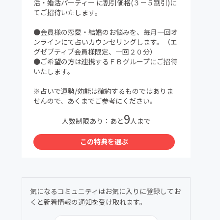
活・婚活パーティー に割引価格(３－５割引)に
てご招待いたします。
●会員様の恋愛・結婚のお悩みを、毎月一回オ
ンラインにて占いカウンセリングします。（エ
グゼブティブ会員様限定、一回２０分）
●ご希望の方は連携するＦＢグループにご招待
いたします。
※占いで運勢/効能は確約するものではありま
せんので、あくまでご参考にください。
9
人数制限あり：あと
人まで
この特典を選ぶ
気になるコミュニティはお気に入りに登録してお
くと新着情報の通知を受け取れます。