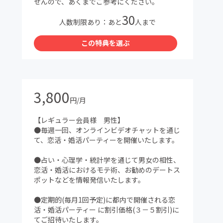
せんので、あくまでご参考にください。
30
人数制限あり：あと
人まで
この特典を選ぶ
3,800
円/月
【レギュラー会員様 男性】
●毎週一回、オンラインビデオチャットを通じ
て、恋活・婚活パーティーを開催いたします。
●占い・心理学・統計学を通じて男女の相性、
恋活・婚活におけるモテ術、お勧めのデートス
ポットなどを情報発信いたします。
●定期的(毎月1回予定)に都内で開催される恋
活・婚活パーティー に割引価格(３－５割引)に
てご招待いたします。