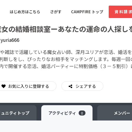
はじめ方はこちら
さがす
CAMPFIRE トップ
資料請
魔女の結婚相談室ーあなたの運命の人探し
y
yuria666
すめのコミュニティ
人気のコミュニティ
新着のコミュ
Vや雑誌で活躍している魔女占い師、深月ユリアが恋活、婚活
判断しをし、ぴったりなお相手をマッチングします。毎週一回
内で開催する恋活、婚活パーティーに特割価格（３－５割引）
音楽
舞台・パフォーマンス
ゲーム・サービス開発
フード・飲食店
お気に入りに登録する
シェアする
書籍・雑誌出版
アニメ・漫画
ソーシャルグッド
ビューティー・ヘルス
ミュニティ
トップ
アクティビティ
メンバー
0