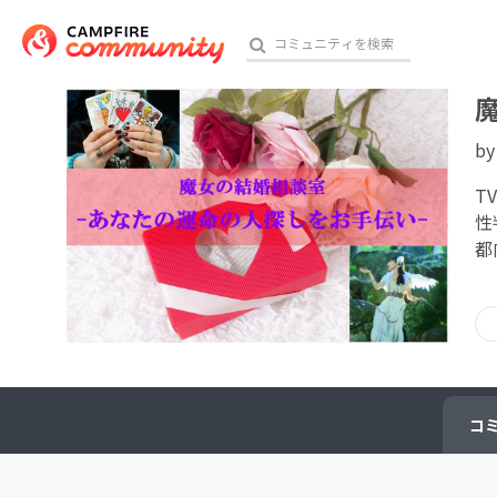
b
おす
T
性
都
アート・写真
テクノロジー・ガジェット
映像・映画
ビジネス・起業
コ
チャレンジ