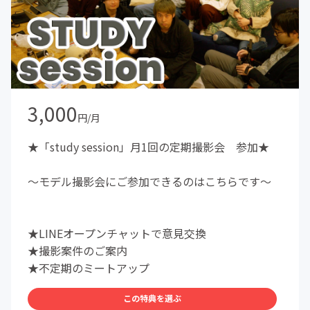
3,000
円/月
★「study session」月1回の定期撮影会 参加★
〜モデル撮影会にご参加できるのはこちらです〜
★LINEオープンチャットで意見交換
★撮影案件のご案内
★不定期のミートアップ
この特典を選ぶ