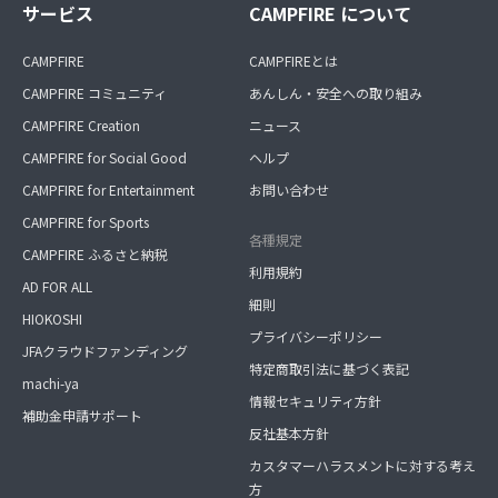
サービス
CAMPFIRE について
CAMPFIRE
CAMPFIREとは
CAMPFIRE コミュニティ
あんしん・安全への取り組み
CAMPFIRE Creation
ニュース
CAMPFIRE for Social Good
ヘルプ
CAMPFIRE for Entertainment
お問い合わせ
CAMPFIRE for Sports
各種規定
CAMPFIRE ふるさと納税
利用規約
AD FOR ALL
細則
HIOKOSHI
プライバシーポリシー
JFAクラウドファンディング
特定商取引法に基づく表記
machi-ya
情報セキュリティ方針
補助金申請サポート
反社基本方針
カスタマーハラスメントに対する考え
方