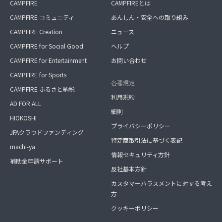
CAMPFIRE
CAMPFIREとは
CAMPFIRE コミュニティ
あんしん・安全への取り組み
CAMPFIRE Creation
ニュース
CAMPFIRE for Social Good
ヘルプ
CAMPFIRE for Entertainment
お問い合わせ
CAMPFIRE for Sports
各種規定
CAMPFIRE ふるさと納税
利用規約
AD FOR ALL
細則
HIOKOSHI
プライバシーポリシー
JFAクラウドファンディング
特定商取引法に基づく表記
machi-ya
情報セキュリティ方針
補助金申請サポート
反社基本方針
カスタマーハラスメントに対する考え
方
クッキーポリシー