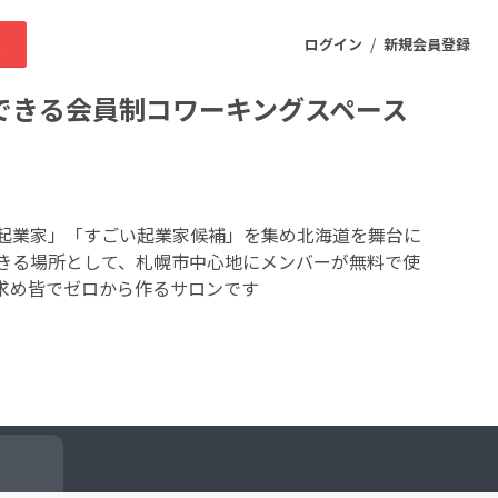
/
求
ログイン
新規会員登録
できる会員制コワーキングスペース
ニティ
起業家」「すごい起業家候補」を集め北海道を舞台に
きる場所として、札幌市中心地にメンバーが無料で使
プロダクト
求め皆でゼロから作るサロンです
ファッション
スポーツ
ケア
まちづくり・地域活性化
ー