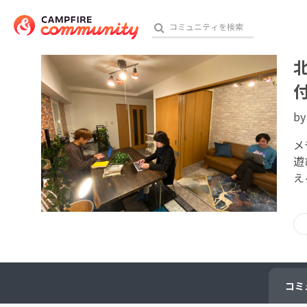
b
おす
メ
遊
アート・写真
え
テクノロジー・ガジェット
映像・映画
ビジネス・起業
チャレンジ
コミ