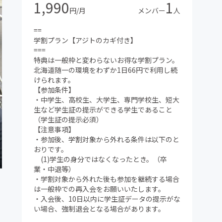
1,990
1
円/月
メンバー
人
==
学割プラン【アジトのカギ付き】
===
特典は一般枠と変わらないお得な学割プラン。
北海道随一の環境をわずか1日66円で利用し続
けられます。
【参加条件】
・中学生、高校生、大学生、専門学校生、短大
生など学生証の提示ができる学生であること
（学生証の提示必須）
【注意事項】
・参加後、学割対象から外れる条件は以下のと
おりです。
(1)学生の身分ではなくなったとき。（卒
業・中退等）
・学割対象から外れた後も参加を継続する場合
は一般枠での再入会をお願いいたします。
・入会後、10日以内に学生証データの提示がな
い場合、強制退会となる場合があります。