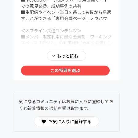
での意見交換、成功事例の共有
■生配信やイベント当日を逃しても後から見返
すことができる「専用会員ページ」ノウハウ
＜オフライン共通コンテンツ＞
■メンバー限定利用可能な会員制コワーキング
スペース「アジト」の利用権利(カギをお渡しし
ます)
地下鉄大通駅徒歩5-7分、狸小路7丁目徒歩30
もっと読む
秒の札幌市最強の好立地。
滞在時間無制限、ドリンク飲み放題。考えられ
この特典を選ぶ
る限りの新型コロナウィルス対策。本サロンメ
ンバーのみの完全会員制コワーキングスペース
兼カフェゆえに不特定多数の出入りおよび三密
回避徹底。
ビジネス教材・海外最先端マーケティング教材
気になるコミュニティはお気に入りに登録してお
など大人心をくすぐるコンテンツを豊富に完
くと新着情報の通知を受け取れます。
備、もちろん読み放題。
■年3〜4回目安の定例イベント（北海道を代表
お気に入りに登録する
するゲストを招いてトーク+懇親会）
■年1回のビジネスと遊びにガチで取り組む合
宿