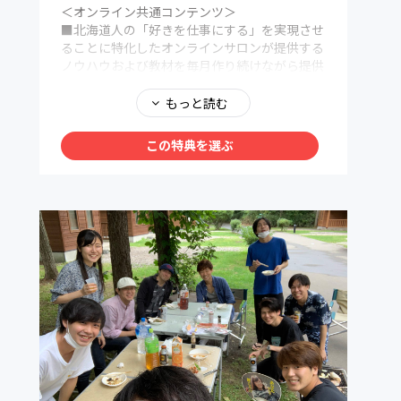
＜オンライン共通コンテンツ＞
■北海道人の「好きを仕事にする」を実現させ
ることに特化したオンラインサロンが提供する
ノウハウおよび教材を毎月作り続けながら提供
■毎週1通目安の会員専用のニュースレターお
よび会員制フェイスブックページの更新
もっと読む
■北海道で活躍する社長/経営者/起業家/クリエ
イターを招いてのゲストトーク
この特典を選ぶ
■好きを仕事にするためのオンラインビジネス
ノウハウを商品開発〜集客〜セールス〜運営〜
月額課金化までの基礎的なビジネスノウハウを
無料受講可能
■facebookページ&メンバー専用会員サイト
での意見交換、成功事例の共有
■生配信やイベント当日を逃しても後から見返
すことができる「専用会員ページ」ノウハウ
■メンバー限定利用可能な会員制コワーキング
スペース「アジト」の利用権利(カギをお渡しし
ます)
地下鉄大通駅徒歩5-7分、狸小路7丁目徒歩30
秒の札幌市最強の好立地。
滞在時間無制限、ドリンク飲み放題。考えられ