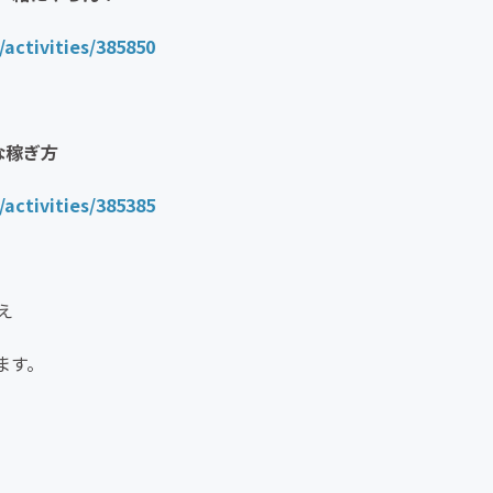
/activities/385850
な稼ぎ方
/activities/385385
え
ます。