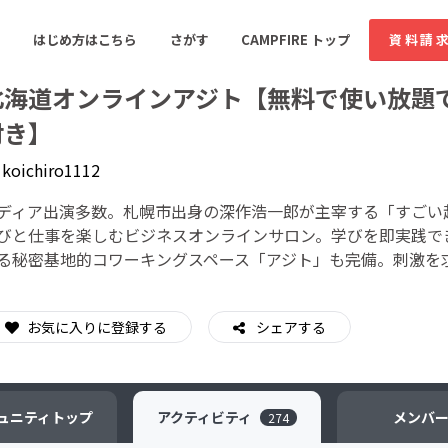
はじめ方はこちら
さがす
CAMPFIRE トップ
資料請
北海道オンラインアジト【無料で使い放題
付き】
y
koichiro1112
すめのコミュニティ
人気のコミュニティ
新着のコミュ
ディア出演多数。札幌市出身の深作浩一郎が主宰する「すごい
びと仕事を楽しむビジネスオンラインサロン。学びを即実践で
音楽
舞台・パフォーマンス
る秘密基地的コワーキングスペース「アジト」も完備。刺激を
ゲーム・サービス開発
フード・飲食店
書籍・雑誌出版
アニメ・漫画
お気に入りに登録する
シェアする
ソーシャルグッド
ビューティー・ヘルス
ュニティ
トップ
アクティビティ
メンバ
274