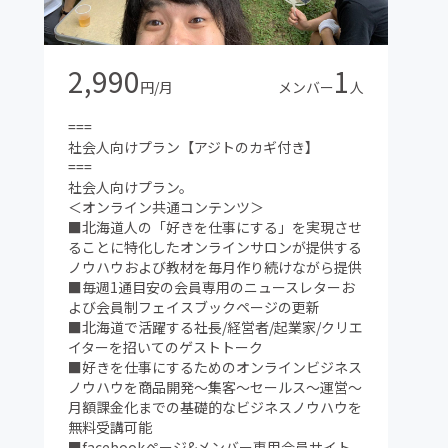
る限りの新型コロナウィルス対策。本サロンメ
ンバーのみの完全会員制コワーキングスペース
兼カフェゆえに不特定多数の出入りおよび三密
回避徹底。
2,990
1
ビジネス教材・海外最先端マーケティング教材
円/月
メンバー
人
など大人心をくすぐるコンテンツを豊富に完
備、もちろん読み放題。
===
■年3〜4回目安の定例イベント（北海道を代表
社会人向けプラン【アジトのカギ付き】
するゲストを招いてトーク+懇親会）
===
■年1回のビジネスと遊びにガチで取り組む合
社会人向けプラン。
宿
＜オンライン共通コンテンツ＞
■札幌および北海道の名店オフ会
■北海道人の「好きを仕事にする」を実現させ
■テレビ出演・出版他メディア露出時にイベン
ることに特化したオンラインサロンが提供する
ト参加など随時巻き込み型の企画あり
ノウハウおよび教材を毎月作り続けながら提供
■毎週1通目安の会員専用のニュースレターお
よび会員制フェイスブックページの更新
■北海道で活躍する社長/経営者/起業家/クリエ
イターを招いてのゲストトーク
■好きを仕事にするためのオンラインビジネス
ノウハウを商品開発〜集客〜セールス〜運営〜
月額課金化までの基礎的なビジネスノウハウを
無料受講可能
■facebookページ&メンバー専用会員サイト