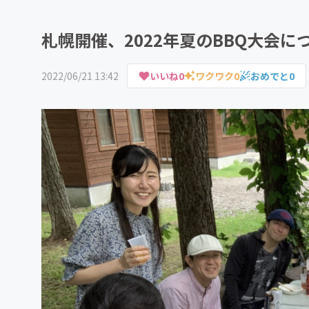
札幌開催、2022年夏のBBQ大会に
2022/06/21 13:42
いいね
0
ワクワク
0
おめでと
0