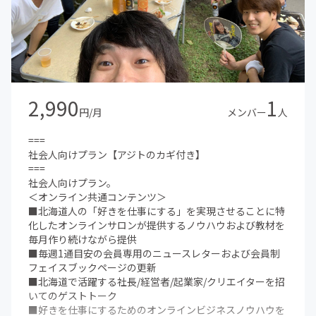
「アジト」の利用権利(カギをお渡しします)
地下鉄大通駅徒歩5-7分、狸小路7丁目徒歩30秒の札幌市最
強の好立地。
滞在時間無制限、ドリンク飲み放題。考えられる限りの新
型コロナウィルス対策。本サロンメンバーのみの完全会員
制コワーキングスペース兼カフェゆえに不特定多数の出入
りおよび三密回避徹底。
2,990
1
ビジネス教材・海外最先端マーケティング教材など大人心
円/月
メンバー
人
をくすぐるコンテンツを豊富に完備、もちろん読み放題。
■年3〜4回目安の定例イベント（北海道を代表するゲスト
===
を招いてトーク+懇親会）
社会人向けプラン【アジトのカギ付き】
■年1回のビジネスと遊びにガチで取り組む合宿
===
■札幌および北海道の名店オフ会
社会人向けプラン。
■テレビ出演・出版他メディア露出時にイベント参加など
＜オンライン共通コンテンツ＞
随時巻き込み型の企画あり
■北海道人の「好きを仕事にする」を実現させることに特
化したオンラインサロンが提供するノウハウおよび教材を
毎月作り続けながら提供
■毎週1通目安の会員専用のニュースレターおよび会員制
フェイスブックページの更新
■北海道で活躍する社長/経営者/起業家/クリエイターを招
いてのゲストトーク
■好きを仕事にするためのオンラインビジネスノウハウを