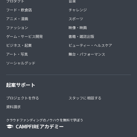
■テレビ出演・出版他メディア露出時にイベント参加など
プロダクト
音楽
随時巻き込み型の企画あり
フード・飲食店
チャレンジ
アニメ・漫画
スポーツ
ファッション
映像・映画
ゲーム・サービス開発
書籍・雑誌出版
ビジネス・起業
ビューティー・ヘルスケア
アート・写真
舞台・パフォーマンス
ソーシャルグッド
起案サポート
プロジェクトを作る
スタッフに相談する
資料請求
クラウドファンディングのノウハウを無料で学ぼう
CAMPFIREアカデミー