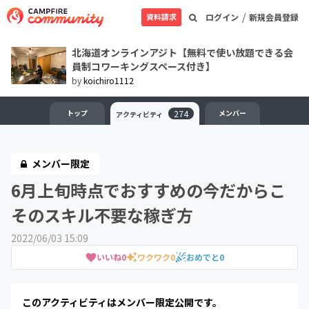
/
資料請求
ログイン
新規会員登録
北海道オンラインアジト【無料で使い放題できる会
員制コワーキングスペース付き】
by
koichiro1112
トップ
274
メンバー
アクティビティ
メンバー限定
6月上旬時点でおすすめの今だからこ
そのスキル不要な稼ぎ方
2022/06/03 15:09
いいね
0
ワクワク
0
おめでと
0
このアクティビティはメンバー限定公開です。