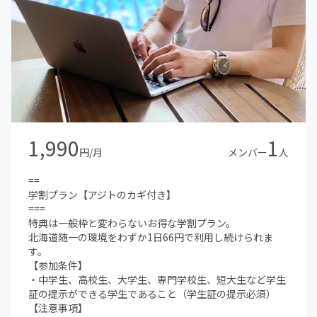
1,990
1
円/月
メンバー
人
==
学割プラン【アジトのカギ付き】
===
特典は一般枠と変わらないお得な学割プラン。
北海道随一の環境をわずか1日66円で利用し続けられま
す。
【参加条件】
・中学生、高校生、大学生、専門学校生、短大生など学生
証の提示ができる学生であること（学生証の提示必須）
【注意事項】