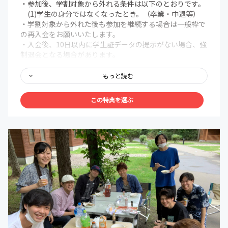
・参加後、学割対象から外れる条件は以下のとおりです。
(1)学生の身分ではなくなったとき。（卒業・中退等）
・学割対象から外れた後も参加を継続する場合は一般枠で
の再入会をお願いいたします。
・入会後、10日以内に学生証データの提示がない場合、強
制退会となる場合があります。
＜オンライン共通コンテンツ＞
もっと読む
■北海道人の「好きを仕事にする」を実現させることに特
化したオンラインサロンが提供するノウハウおよび教材を
この特典を選ぶ
毎月作り続けながら提供
■毎週1通目安の会員専用のニュースレターおよび会員制
フェイスブックページの更新
■北海道で活躍する社長/経営者/起業家/クリエイターを招
いてのゲストトーク
■好きを仕事にするためのオンラインビジネスノウハウを
商品開発〜集客〜セールス〜運営〜月額課金化までの基礎
的なビジネスノウハウを無料受講可能
■facebookページ&メンバー専用会員サイトでの意見交
換、成功事例の共有
■生配信やイベント当日を逃しても後から見返すことがで
きる「専用会員ページ」ノウハウ
■メンバー限定利用可能な会員制コワーキングスペース