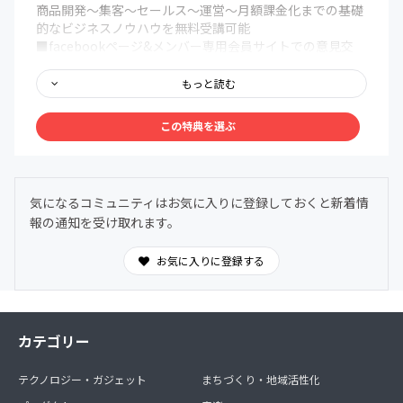
商品開発〜集客〜セールス〜運営〜月額課金化までの基礎
的なビジネスノウハウを無料受講可能
■facebookページ&メンバー専用会員サイトでの意見交
換、成功事例の共有
■生配信やイベント当日を逃しても後から見返すことがで
もっと読む
きる「専用会員ページ」ノウハウ
この特典を選ぶ
＜オフライン共通コンテンツ＞
■メンバー限定利用可能な会員制コワーキングスペース
「アジト」の利用権利(カギをお渡しします)
地下鉄大通駅徒歩5-7分、狸小路7丁目徒歩30秒の札幌市最
気になるコミュニティはお気に入りに登録しておくと新着情
強の好立地。
報の通知を受け取れます。
滞在時間無制限、ドリンク飲み放題。考えられる限りの新
型コロナウィルス対策。本サロンメンバーのみの完全会員
制コワーキングスペース兼カフェゆえに不特定多数の出入
お気に入りに登録する
りおよび三密回避徹底。
ビジネス教材・海外最先端マーケティング教材など大人心
をくすぐるコンテンツを豊富に完備、もちろん読み放題。
■年3〜4回目安の定例イベント（北海道を代表するゲスト
カテゴリー
を招いてトーク+懇親会）
■年1回のビジネスと遊びにガチで取り組む合宿
テクノロジー・ガジェット
まちづくり・地域活性化
■札幌および北海道の名店オフ会