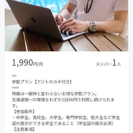
1,990
1
円/月
メンバー
人
==
学割プラン【アジトのカギ付き】
===
特典は一般枠と変わらないお得な学割プラン。
北海道随一の環境をわずか1日66円で利用し続けられま
す。
【参加条件】
・中学生、高校生、大学生、専門学校生、短大生など学生
証の提示ができる学生であること（学生証の提示必須）
【注意事項】