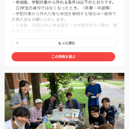
・参加後、学割対象から外れる条件は以下のとおりです。
(1)学生の身分ではなくなったとき。（卒業・中退等）
・学割対象から外れた後も参加を継続する場合は一般枠で
の再入会をお願いいたします。
・入会後、10日以内に学生証データの提示がない場合、強
制退会となる場合があります。
＜オンライン共通コンテンツ＞
もっと読む
■北海道人の「好きを仕事にする」を実現させることに特
化したオンラインサロンが提供するノウハウおよび教材を
この特典を選ぶ
毎月作り続けながら提供
■毎週1通目安の会員専用のニュースレターおよび会員制
フェイスブックページの更新
■北海道で活躍する社長/経営者/起業家/クリエイターを招
いてのゲストトーク
■好きを仕事にするためのオンラインビジネスノウハウを
商品開発〜集客〜セールス〜運営〜月額課金化までの基礎
的なビジネスノウハウを無料受講可能
■facebookページ&メンバー専用会員サイトでの意見交
換、成功事例の共有
■生配信やイベント当日を逃しても後から見返すことがで
きる「専用会員ページ」ノウハウ
■メンバー限定利用可能な会員制コワーキングスペース