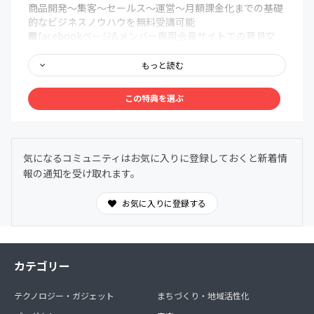
商品開発〜集客〜セールス〜運営〜月額課金化までの基礎
的なビジネスノウハウを無料受講可能
■facebookページ&メンバー専用会員サイトでの意見交
換、成功事例の共有
■生配信やイベント当日を逃しても後から見返すことがで
もっと読む
きる「専用会員ページ」ノウハウ
この特典を選ぶ
＜オフライン共通コンテンツ＞
■メンバー限定利用可能な会員制コワーキングスペース
「アジト」の利用権利(カギをお渡しします)
地下鉄大通駅徒歩5-7分、狸小路7丁目徒歩30秒の札幌市最
気になるコミュニティはお気に入りに登録しておくと新着情
強の好立地。
報の通知を受け取れます。
滞在時間無制限、ドリンク飲み放題。考えられる限りの新
型コロナウィルス対策。本サロンメンバーのみの完全会員
制コワーキングスペース兼カフェゆえに不特定多数の出入
お気に入りに登録する
りおよび三密回避徹底。
ビジネス教材・海外最先端マーケティング教材など大人心
をくすぐるコンテンツを豊富に完備、もちろん読み放題。
■年3〜4回目安の定例イベント（北海道を代表するゲスト
カテゴリー
を招いてトーク+懇親会）
■年1回のビジネスと遊びにガチで取り組む合宿
テクノロジー・ガジェット
まちづくり・地域活性化
■札幌および北海道の名店オフ会