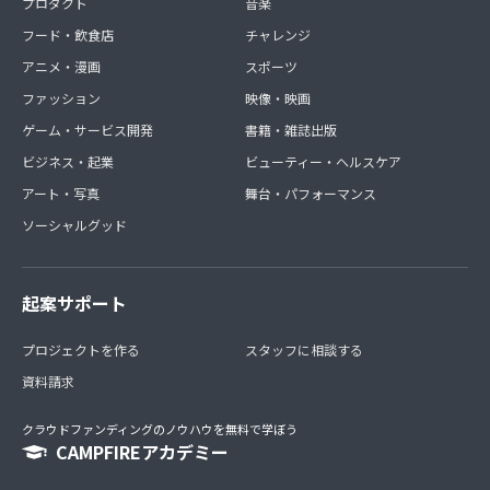
■テレビ出演・出版他メディア露出時にイベント参加など
プロダクト
音楽
随時巻き込み型の企画あり
フード・飲食店
チャレンジ
アニメ・漫画
スポーツ
ファッション
映像・映画
ゲーム・サービス開発
書籍・雑誌出版
ビジネス・起業
ビューティー・ヘルスケア
アート・写真
舞台・パフォーマンス
ソーシャルグッド
起案サポート
プロジェクトを作る
スタッフに相談する
資料請求
クラウドファンディングのノウハウを無料で学ぼう
CAMPFIREアカデミー