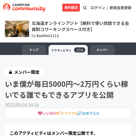
/
資料請求
ログイン
新規会員登録
北海道オンラインアジト【無料で使い放題できる会
員制コワーキングスペース付き】
by
koichiro1112
トップ
274
メンバー
アクティビティ
メンバー限定
いま僕が毎日5000円〜2万円くらい稼
いでる誰でもできるアプリを公開
2022/05/16 14:16
いいね
0
ワクワク
0
おめでと
0
このアクティビティはメンバー限定公開です。