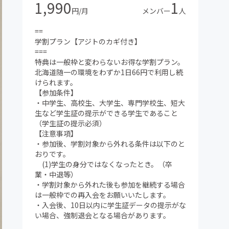
1,990
1
円/月
メンバー
人
==
学割プラン【アジトのカギ付き】
===
特典は一般枠と変わらないお得な学割プラン。
北海道随一の環境をわずか1日66円で利用し続
けられます。
【参加条件】
・中学生、高校生、大学生、専門学校生、短大
生など学生証の提示ができる学生であること
（学生証の提示必須）
【注意事項】
・参加後、学割対象から外れる条件は以下のと
おりです。
(1)学生の身分ではなくなったとき。（卒
業・中退等）
・学割対象から外れた後も参加を継続する場合
は一般枠での再入会をお願いいたします。
・入会後、10日以内に学生証データの提示がな
い場合、強制退会となる場合があります。