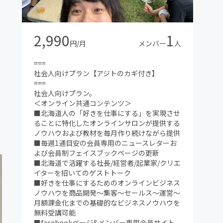
る限りの新型コロナウィルス対策。本サロンメ
ンバーのみの完全会員制コワーキングスペース
兼カフェゆえに不特定多数の出入りおよび三密
回避徹底。
2,990
1
ビジネス教材・海外最先端マーケティング教材
円/月
メンバー
人
など大人心をくすぐるコンテンツを豊富に完
備、もちろん読み放題。
===
■年3〜4回目安の定例イベント（北海道を代表
社会人向けプラン【アジトのカギ付き】
するゲストを招いてトーク+懇親会）
===
■年1回のビジネスと遊びにガチで取り組む合
社会人向けプラン。
宿
＜オンライン共通コンテンツ＞
■札幌および北海道の名店オフ会
■北海道人の「好きを仕事にする」を実現させ
■テレビ出演・出版他メディア露出時にイベン
ることに特化したオンラインサロンが提供する
ト参加など随時巻き込み型の企画あり
ノウハウおよび教材を毎月作り続けながら提供
■毎週1通目安の会員専用のニュースレターお
よび会員制フェイスブックページの更新
■北海道で活躍する社長/経営者/起業家/クリエ
イターを招いてのゲストトーク
■好きを仕事にするためのオンラインビジネス
ノウハウを商品開発〜集客〜セールス〜運営〜
月額課金化までの基礎的なビジネスノウハウを
無料受講可能
■facebookページ&メンバー専用会員サイト