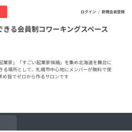
/
求
ログイン
新規会員登録
できる会員制コワーキングスペース
ニティ
起業家」「すごい起業家候補」を集め北海道を舞台に
きる場所として、札幌市中心地にメンバーが無料で使
プロダクト
求め皆でゼロから作るサロンです
ファッション
スポーツ
ケア
まちづくり・地域活性化
ー