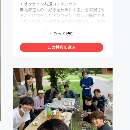
＜オンライン共通コンテンツ＞
■北海道人の「好きを仕事にする」を実現させ
ることに特化したオンラインサロンが提供する
ノウハウおよび教材を毎月作り続けながら提供
■毎週1通目安の会員専用のニュースレターお
よび会員制フェイスブックページの更新
もっと読む
■北海道で活躍する社長/経営者/起業家/クリエ
イターを招いてのゲストトーク
この特典を選ぶ
■好きを仕事にするためのオンラインビジネス
ノウハウを商品開発〜集客〜セールス〜運営〜
月額課金化までの基礎的なビジネスノウハウを
無料受講可能
■facebookページ&メンバー専用会員サイト
での意見交換、成功事例の共有
■生配信やイベント当日を逃しても後から見返
すことができる「専用会員ページ」ノウハウ
■メンバー限定利用可能な会員制コワーキング
スペース「アジト」の利用権利(カギをお渡しし
ます)
地下鉄大通駅徒歩5-7分、狸小路7丁目徒歩30
秒の札幌市最強の好立地。
滞在時間無制限、ドリンク飲み放題。考えられ