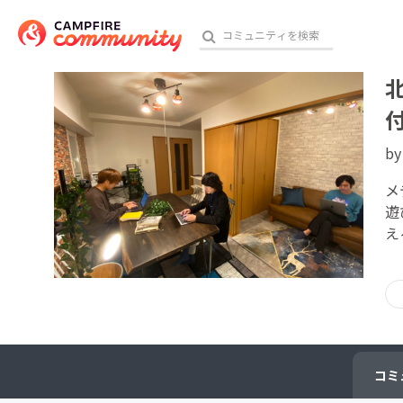
b
おす
メ
遊
アート・写真
え
テクノロジー・ガジェット
映像・映画
ビジネス・起業
チャレンジ
コミ