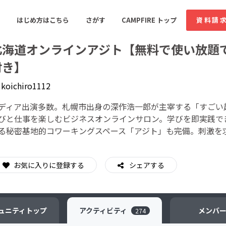
はじめ方はこちら
さがす
CAMPFIRE トップ
資料請
北海道オンラインアジト【無料で使い放題
付き】
y
koichiro1112
すめのコミュニティ
人気のコミュニティ
新着のコミュ
ディア出演多数。札幌市出身の深作浩一郎が主宰する「すごい
びと仕事を楽しむビジネスオンラインサロン。学びを即実践で
音楽
舞台・パフォーマンス
る秘密基地的コワーキングスペース「アジト」も完備。刺激を
ゲーム・サービス開発
フード・飲食店
書籍・雑誌出版
アニメ・漫画
お気に入りに登録する
シェアする
ソーシャルグッド
ビューティー・ヘルス
ュニティ
トップ
アクティビティ
メンバ
274