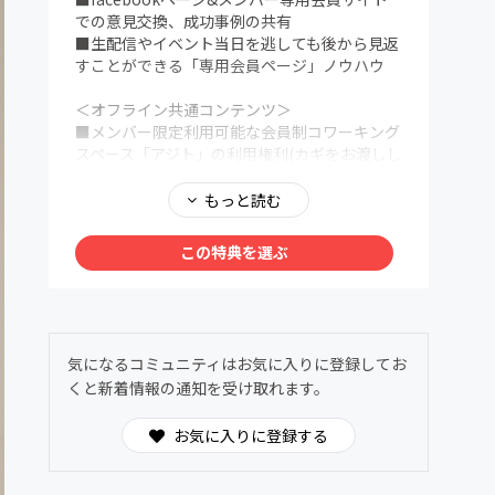
での意見交換、成功事例の共有
■生配信やイベント当日を逃しても後から見返
すことができる「専用会員ページ」ノウハウ
＜オフライン共通コンテンツ＞
■メンバー限定利用可能な会員制コワーキング
スペース「アジト」の利用権利(カギをお渡しし
ます)
地下鉄大通駅徒歩5-7分、狸小路7丁目徒歩30
もっと読む
秒の札幌市最強の好立地。
滞在時間無制限、ドリンク飲み放題。考えられ
この特典を選ぶ
る限りの新型コロナウィルス対策。本サロンメ
ンバーのみの完全会員制コワーキングスペース
兼カフェゆえに不特定多数の出入りおよび三密
回避徹底。
ビジネス教材・海外最先端マーケティング教材
気になるコミュニティはお気に入りに登録してお
など大人心をくすぐるコンテンツを豊富に完
くと新着情報の通知を受け取れます。
備、もちろん読み放題。
■年3〜4回目安の定例イベント（北海道を代表
お気に入りに登録する
するゲストを招いてトーク+懇親会）
■年1回のビジネスと遊びにガチで取り組む合
宿