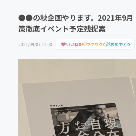
●●の秋企画やります。2021年9
策徹底イベント予定残提案
2021/09/07 12:00
いいね
0
ワクワク
0
おめでと
0