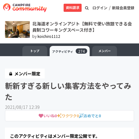
/
資料請求
ログイン
新規会員登録
北海道オンラインアジト【無料で使い放題できる会
員制コワーキングスペース付き】
by
koichiro1112
トップ
274
メンバー
アクティビティ
メンバー限定
斬新すぎる新しい集客方法をやってみ
た
2021/08/17 12:39
いいね
0
ワクワク
0
おめでと
0
このアクティビティはメンバー限定公開です。