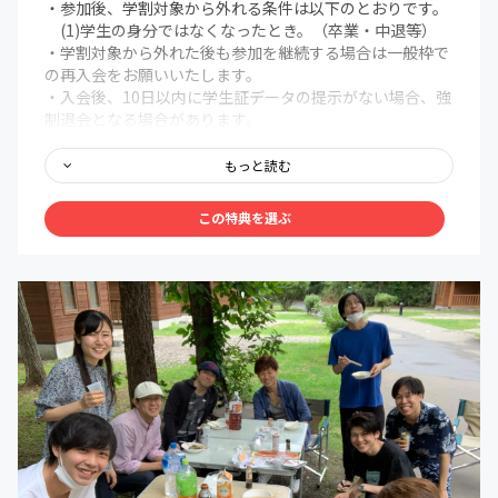
・参加後、学割対象から外れる条件は以下のとおりです。
(1)学生の身分ではなくなったとき。（卒業・中退等）
・学割対象から外れた後も参加を継続する場合は一般枠で
の再入会をお願いいたします。
・入会後、10日以内に学生証データの提示がない場合、強
制退会となる場合があります。
＜オンライン共通コンテンツ＞
もっと読む
■北海道人の「好きを仕事にする」を実現させることに特
化したオンラインサロンが提供するノウハウおよび教材を
この特典を選ぶ
毎月作り続けながら提供
■毎週1通目安の会員専用のニュースレターおよび会員制
フェイスブックページの更新
■北海道で活躍する社長/経営者/起業家/クリエイターを招
いてのゲストトーク
■好きを仕事にするためのオンラインビジネスノウハウを
商品開発〜集客〜セールス〜運営〜月額課金化までの基礎
的なビジネスノウハウを無料受講可能
■facebookページ&メンバー専用会員サイトでの意見交
換、成功事例の共有
■生配信やイベント当日を逃しても後から見返すことがで
きる「専用会員ページ」ノウハウ
■メンバー限定利用可能な会員制コワーキングスペース