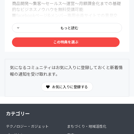
商品開発〜集客〜セールス〜運営〜月額課金化までの基礎
的なビジネスノウハウを無料受講可能
■facebookページ&メンバー専用会員サイトでの意見交
換、成功事例の共有
■生配信やイベント当日を逃しても後から見返すことがで
もっと読む
きる「専用会員ページ」ノウハウ
この特典を選ぶ
＜オフライン共通コンテンツ＞
■メンバー限定利用可能な会員制コワーキングスペース
「アジト」の利用権利(カギをお渡しします)
地下鉄大通駅徒歩5-7分、狸小路7丁目徒歩30秒の札幌市最
気になるコミュニティはお気に入りに登録しておくと新着情
強の好立地。
報の通知を受け取れます。
滞在時間無制限、ドリンク飲み放題。考えられる限りの新
型コロナウィルス対策。本サロンメンバーのみの完全会員
制コワーキングスペース兼カフェゆえに不特定多数の出入
お気に入りに登録する
りおよび三密回避徹底。
ビジネス教材・海外最先端マーケティング教材など大人心
をくすぐるコンテンツを豊富に完備、もちろん読み放題。
■年3〜4回目安の定例イベント（北海道を代表するゲスト
カテゴリー
を招いてトーク+懇親会）
■年1回のビジネスと遊びにガチで取り組む合宿
テクノロジー・ガジェット
まちづくり・地域活性化
■札幌および北海道の名店オフ会