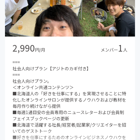
「アジト」の利用権利(カギをお渡しします)
地下鉄大通駅徒歩5-7分、狸小路7丁目徒歩30秒の札幌市最
強の好立地。
滞在時間無制限、ドリンク飲み放題。考えられる限りの新
型コロナウィルス対策。本サロンメンバーのみの完全会員
制コワーキングスペース兼カフェゆえに不特定多数の出入
りおよび三密回避徹底。
2,990
1
ビジネス教材・海外最先端マーケティング教材など大人心
円/月
メンバー
人
をくすぐるコンテンツを豊富に完備、もちろん読み放題。
■年3〜4回目安の定例イベント（北海道を代表するゲスト
===
を招いてトーク+懇親会）
社会人向けプラン【アジトのカギ付き】
■年1回のビジネスと遊びにガチで取り組む合宿
===
■札幌および北海道の名店オフ会
社会人向けプラン。
■テレビ出演・出版他メディア露出時にイベント参加など
＜オンライン共通コンテンツ＞
随時巻き込み型の企画あり
■北海道人の「好きを仕事にする」を実現させることに特
化したオンラインサロンが提供するノウハウおよび教材を
毎月作り続けながら提供
■毎週1通目安の会員専用のニュースレターおよび会員制
フェイスブックページの更新
■北海道で活躍する社長/経営者/起業家/クリエイターを招
いてのゲストトーク
■好きを仕事にするためのオンラインビジネスノウハウを