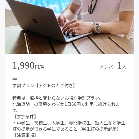
1,990
1
円/月
メンバー
人
==
学割プラン【アジトのカギ付き】
===
特典は一般枠と変わらないお得な学割プラン。
北海道随一の環境をわずか1日66円で利用し続けられま
す。
【参加条件】
・中学生、高校生、大学生、専門学校生、短大生など学生
証の提示ができる学生であること（学生証の提示必須）
【注意事項】