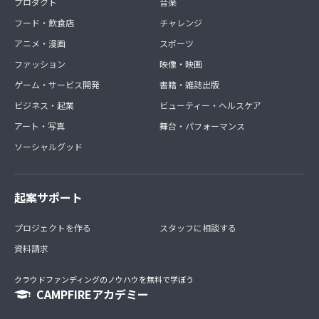
■テレビ出演・出版他メディア露出時にイベント参加など
プロダクト
音楽
随時巻き込み型の企画あり
フード・飲食店
チャレンジ
アニメ・漫画
スポーツ
ファッション
映像・映画
ゲーム・サービス開発
書籍・雑誌出版
ビジネス・起業
ビューティー・ヘルスケア
アート・写真
舞台・パフォーマンス
ソーシャルグッド
起案サポート
プロジェクトを作る
スタッフに相談する
資料請求
クラウドファンディングのノウハウを無料で学ぼう
CAMPFIREアカデミー