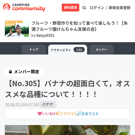
/
資料請求
ログイン
新規会員登録
フルーツ・野菜作りを知って食べて楽しもう！【糸
満フルーツ園けんちゃん支援の会】
by
kenyu0501
トップ
340
メンバー
アクティビティ
メンバー限定
【No.305】バナナの超面白くて，オス
スメな品種について！！！！
2026/01/09 07:00
バナナ
いいね
9
ワクワク
3
おめでと
0