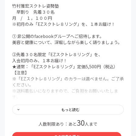
竹村雅宏スクトレ姿勢塾
早割り 先着３０名
月 / １，１００円
※初月のみ「EZスクトレ８リング」を、１本お届け！
① 非公開のfacebookグループへご招待します。
美容と健康について、深堀しながら楽しく語りましょう。
②先着３０名限定「EZスクトレ８リング」を、
入会初月のみ、１本お届け！
★通常：「EZスクトレ８リング」定価5,500円（税込）
【注意】
※「EZスクトレ８リング」のカラーは選べません。ご了承
ください。
※送料着払いになりますので、ご負担をお願いいたしま
す。
※愛知県より「ゆうパック60サイズ」にて送付させていた
だきます。
もっと読む
※お届け先の入力をお願いいたします。
30
人数制限あり：あと
人まで
③ 姿勢改善コンサルタント®竹村雅宏が、