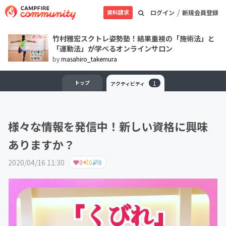
/
資料請求
ログイン
新規会員登録
竹村雅宏スクトレ姿勢塾！結果重視の「施術法」と
「運動法」が学べるオンラインサロン
by
masahiro_takemura
トップ
1
アクティビティ
様々な情報を発信中！新しい資格に興味
ありますか？
2020/04/16 11:30
0
0
0