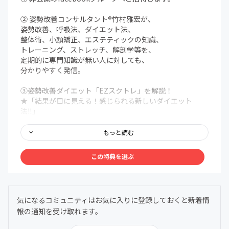
ドとキャリア決済のみになります。
※コンビニ払い・銀行振込（Pay-easy払い）には対応して
② 姿勢改善コンサルタント®竹村雅宏が、
おりません。
姿勢改善、呼吸法、ダイエット法、
使用可能なクレジットカードは下記のみです。また、残り
整体術、小顔矯正、エステティックの知識、
有効期限が100日以上のクレジットカードに限らせていた
トレーニング、ストレッチ、解剖学等を、
だきます。
定期的に専門知識が無い人に対しても、
VISA/MasterCard/JCB/Diners Club/American Express
分かりやすく発信。
ご使用可能なキャリア決済は下記のみです。
○auかんたん決済（限度額：5,400円）
③姿勢改善ダイエット「EZスクトレ」を解説！
○ソフトバンクまとめて支払い
★「結果が目に見える！感じられる新しいダイエット
○ワイモバイルまとめて支払い
法‼」
★「EZスクトレ８リング」を使えば、更に効果絶大！
・領収書の発行はできません。予めご承知おき下さい。
NEW体幹トレーニング easy squeeze trainingを、解説
もっと読む
し拡散していきます。
※拡散プロジェクト活動報告も随時していきます。
この特典を選ぶ
④勉強会＆オフ会のご案内。
★開催時にお声がけします。ぜひ参加をお願いします。
※日時、場所は未定です。オンラインサロン内で発表。
気になるコミュニティはお気に入りに登録しておくと新着情
報の通知を受け取れます。
【入会条件・注意事項】