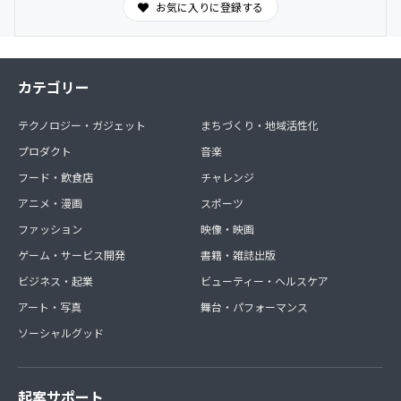
本文にて、ご確認ください。
お気に入りに登録する
【決済について】
CAMPFIREコミュニティの月々のご支援はクレジットカー
カテゴリー
ドとキャリア決済のみになります。
※コンビニ払い・銀行振込（Pay-easy払い）には対応して
テクノロジー・ガジェット
まちづくり・地域活性化
おりません。
使用可能なクレジットカードは下記のみです。また、残り
プロダクト
音楽
有効期限が100日以上のクレジットカードに限らせていた
フード・飲食店
チャレンジ
だきます。
アニメ・漫画
スポーツ
VISA/MasterCard/JCB/Diners Club/American Express
ご使用可能なキャリア決済は下記のみです。
ファッション
映像・映画
○auかんたん決済（限度額：5,400円）
ゲーム・サービス開発
書籍・雑誌出版
○ソフトバンクまとめて支払い
○ワイモバイルまとめて支払い
ビジネス・起業
ビューティー・ヘルスケア
アート・写真
舞台・パフォーマンス
・領収書の発行はできません。予めご承知おき下さい。
ソーシャルグッド
起案サポート