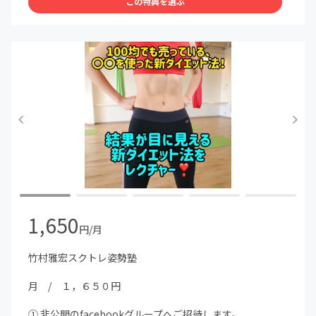
この特典を選ぶ
姿勢改善、呼吸法、ダイエット法、
整体術、小顔矯正、エステティックの知識、
トレーニング、ストレッチ、解剖学等を、
専門知識が無い人に対しても、分かりやすく発信。
④姿勢改善ダイエット「EZスクトレ」を解説！
★「結果が目に見える！感じられる新しいダイエット
法‼」
★「EZスクトレ８リング」を使えば、更に効果絶大！
NEW体幹トレーニング easy squeeze trainingを、解説
し拡散していきます。
※拡散プロジェクト活動報告も随時更新。
⑤勉強会＆オフ会のご案内
★開催時にお声がけします。ぜひ参加をお願いします。
1,650
※日時、場所は未定です。オンラインサロン内で発表
円/月
【入会条件・注意事項】
竹村雅宏スクトレ姿勢塾
本文からご確認ください
月 / １，６５０円
【決済について】
CAMPFIREコミュニティの月々のご支援はクレジットカー
① 非公開のfacebookグループへご招待します。