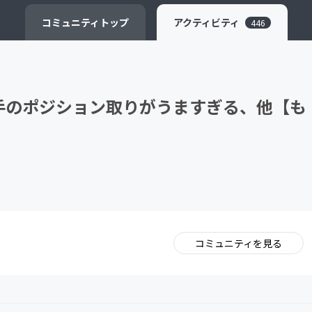
CAMPFIRE for Social Good
CAMPFIRE Creation
コミュニティ
トップ
アクティビティ
446
選手のポジション取りがうますぎる、他【も
コミュニティを見る
。