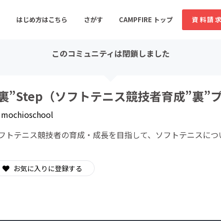
はじめ方はこちら
さがす
CAMPFIRE トップ
資料請
このコミュニティは閉鎖しました
すめのコミュニティ
人気のコミュニティ
新着のコミュ
”裏”Step（ソフトテニス競技者育成”裏”
y
mochioschool
音楽
舞台・パフォーマンス
フトテニス競技者の育成・成長を目指して、ソフトテニスにつ
ゲーム・サービス開発
フード・飲食店
書籍・雑誌出版
アニメ・漫画
お気に入りに登録する
ソーシャルグッド
ビューティー・ヘルス