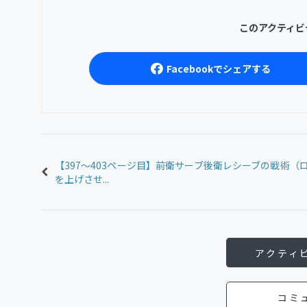
このアクティビ
Facebookでシェアする
【397〜403ページ目】前衛サーブ後衛レシーブの戦術（
を上げさせ...
アクティ
コミ