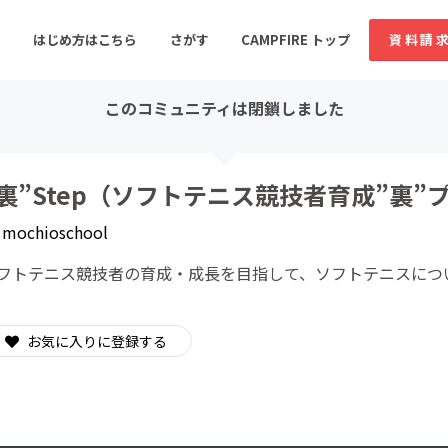
はじめ方はこちら
さがす
CAMPFIRE トップ
資料請
このコミュニティは閉鎖しました
すめのコミュニティ
人気のコミュニティ
新着のコミュ
”裏”Step（ソフトテニス競技者育成”裏”
y
mochioschool
音楽
舞台・パフォーマンス
フトテニス競技者の育成・成長を目指して、ソフトテニスにつ
ゲーム・サービス開発
フード・飲食店
書籍・雑誌出版
アニメ・漫画
お気に入りに登録する
ソーシャルグッド
ビューティー・ヘルス