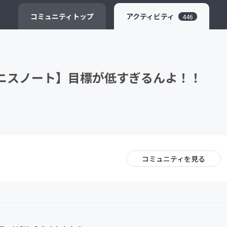
CAMPFIRE for Social Good
CAMPFIRE Creation
コミュニティ
トップ
アクティビティ
446
テニスノート】目標が低すぎるんよ！！
コミュニティを見る
。