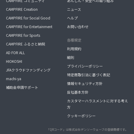
CAMPFIRE コミュニティ
あんしん・安全への取り組み
CAMPFIRE Creation
ニュース
CAMPFIRE for Social Good
ヘルプ
CAMPFIRE for Entertainment
お問い合わせ
CAMPFIRE for Sports
各種規定
CAMPFIRE ふるさと納税
利用規約
AD FOR ALL
細則
HIOKOSHI
プライバシーポリシー
JFAクラウドファンディング
特定商取引法に基づく表記
machi-ya
情報セキュリティ方針
補助金申請サポート
反社基本方針
カスタマーハラスメントに対する考え
方
クッキーポリシー
「QRコード」は株式会社デンソーウェーブの登録商標です。