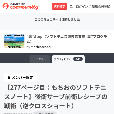
/
資料請求
ログイン
新規会員登録
このコミュニティは閉鎖しました
”裏”Step（ソフトテニス競技者育成”裏”プログラ
ム）
by
mochioschool
トップ
446
アクティビティ
メンバー限定
【277ページ目：もちおのソフトテニ
スノート】後衛サーブ前衛レシーブの
戦術（逆クロスショート）