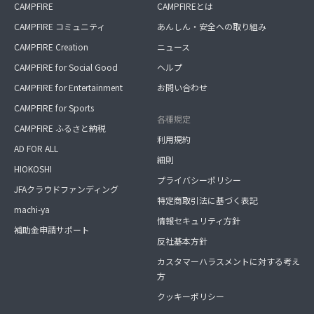
CAMPFIRE
CAMPFIREとは
CAMPFIRE コミュニティ
あんしん・安全への取り組み
CAMPFIRE Creation
ニュース
CAMPFIRE for Social Good
ヘルプ
CAMPFIRE for Entertainment
お問い合わせ
CAMPFIRE for Sports
各種規定
CAMPFIRE ふるさと納税
利用規約
AD FOR ALL
細則
HIOKOSHI
プライバシーポリシー
JFAクラウドファンディング
特定商取引法に基づく表記
machi-ya
情報セキュリティ方針
補助金申請サポート
反社基本方針
カスタマーハラスメントに対する考え
方
クッキーポリシー