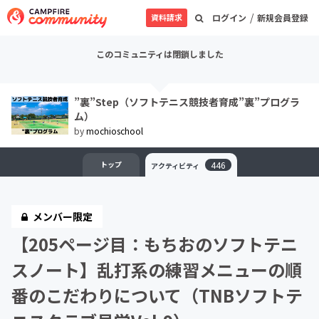
/
資料請求
ログイン
新規会員登録
このコミュニティは閉鎖しました
”裏”Step（ソフトテニス競技者育成”裏”プログラ
ム）
by
mochioschool
トップ
446
アクティビティ
メンバー限定
【205ページ目：もちおのソフトテニ
スノート】乱打系の練習メニューの順
番のこだわりについて（TNBソフトテ