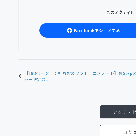
このアクティビ
Facebookでシェアする
【188ページ目：もちおのソフトテニスノート】裏Step
バー限定の...
アクティ
コミ