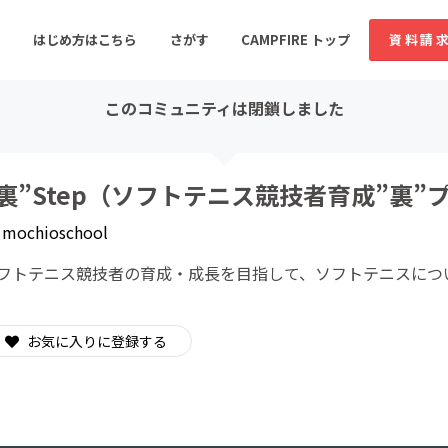
はじめ方はこちら
さがす
CAMPFIRE トップ
資料請
このコミュニティは閉鎖しました
すめのコミュニティ
人気のコミュニティ
新着のコミュ
”裏”Step（ソフトテニス競技者育成”裏”
y
mochioschool
音楽
舞台・パフォーマンス
フトテニス競技者の育成・成長を目指して、ソフトテニスにつ
ゲーム・サービス開発
フード・飲食店
書籍・雑誌出版
アニメ・漫画
お気に入りに登録する
ソーシャルグッド
ビューティー・ヘルス