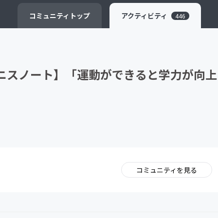
CAMPFIRE for Social Good
CAMPFIRE Creation
コミュニティ
トップ
アクティビティ
446
テニスノート】「運動ができると学力が向上
コミュニティを見る
。