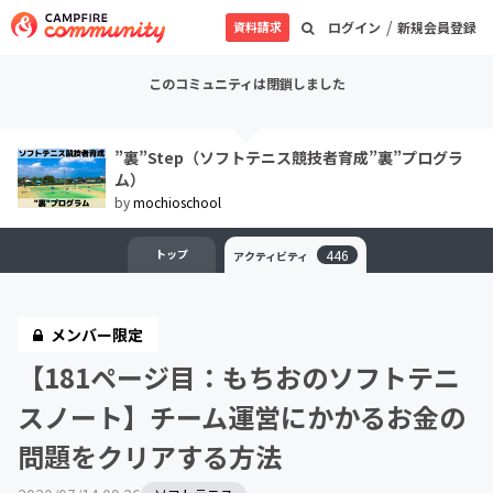
/
資料請求
ログイン
新規会員登録
このコミュニティは閉鎖しました
”裏”Step（ソフトテニス競技者育成”裏”プログラ
ム）
by
mochioschool
トップ
446
アクティビティ
メンバー限定
【181ページ目：もちおのソフトテニ
スノート】チーム運営にかかるお金の
問題をクリアする方法