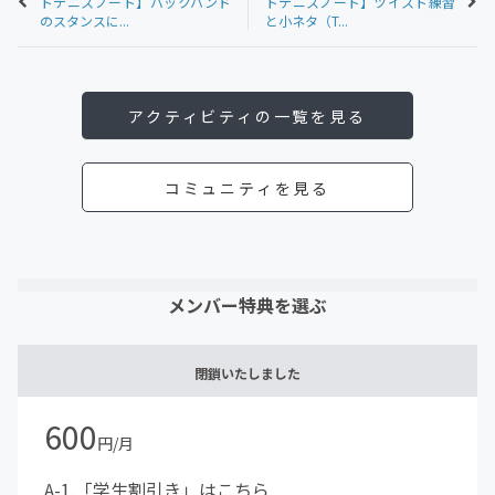
トテニスノート】バックハンド
トテニスノート】ツイスト練習
のスタンスに...
と小ネタ（T...
アクティビティの一覧を見る
コミュニティを見る
メンバー特典を選ぶ
閉鎖いたしました
600
円/月
A-1.「学生割引き」はこちら