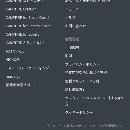
CAMPFIRE コミュニティ
あんしん・安全への取り組み
CAMPFIRE Creation
ニュース
CAMPFIRE for Social Good
ヘルプ
CAMPFIRE for Entertainment
お問い合わせ
CAMPFIRE for Sports
各種規定
CAMPFIRE ふるさと納税
利用規約
AD FOR ALL
細則
HIOKOSHI
プライバシーポリシー
JFAクラウドファンディング
特定商取引法に基づく表記
machi-ya
情報セキュリティ方針
補助金申請サポート
反社基本方針
カスタマーハラスメントに対する考え
方
クッキーポリシー
「QRコード」は株式会社デンソーウェーブの登録商標です。