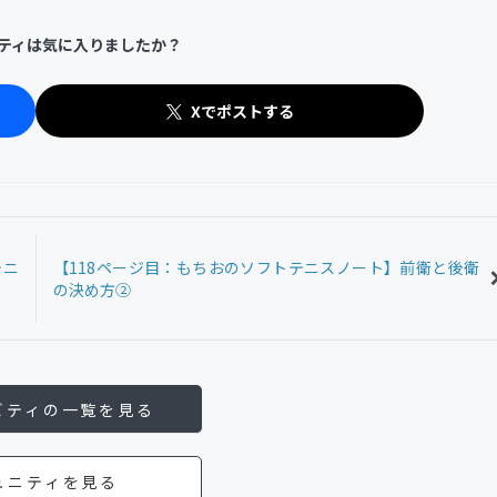
ティは気に入りましたか？
Xでポストする
テニ
【118ページ目：もちおのソフトテニスノート】前衛と後衛
の決め方②
ビティの一覧を見る
ュニティを見る