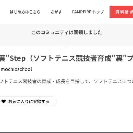
はじめ方はこちら
さがす
CAMPFIRE トップ
資料請
このコミュニティは閉鎖しました
すめのコミュニティ
人気のコミュニティ
新着のコミュ
”裏”Step（ソフトテニス競技者育成”裏”
y
mochioschool
音楽
舞台・パフォーマンス
フトテニス競技者の育成・成長を目指して、ソフトテニスにつ
ゲーム・サービス開発
フード・飲食店
書籍・雑誌出版
アニメ・漫画
お気に入りに登録する
ソーシャルグッド
ビューティー・ヘルス