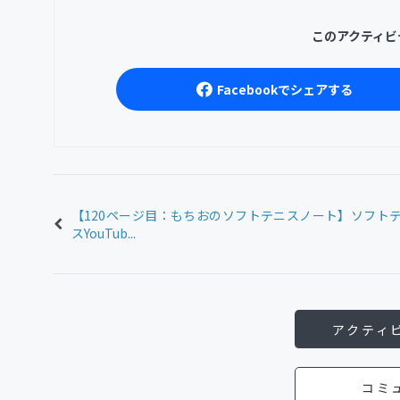
このアクティビ
Facebookでシェアする
【120ページ目：もちおのソフトテニスノート】ソフト
スYouTub...
アクティ
コミ