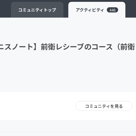
CAMPFIRE for Social Good
CAMPFIRE Creation
コミュニティ
トップ
アクティビティ
446
テニスノート】前衛レシーブのコース（前衛
コミュニティを見る
。