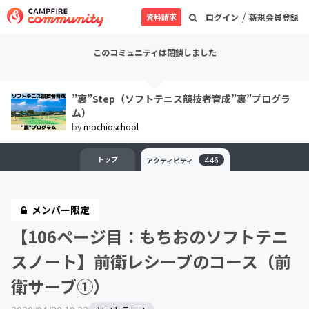
/
資料請求
ログイン
新規会員登録
このコミュニティは閉鎖しました
”裏”Step（ソフトテニス競技者育成”裏”プログラ
ム）
by
mochioschool
トップ
446
アクティビティ
メンバー限定
【106ページ目：もちおのソフトテニ
スノート】前衛レシーブのコース（前
衛サーブ①）