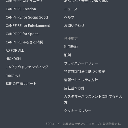
CAMPFIRE コミュニティ
あんしん・安全への取り組み
CAMPFIRE Creation
ニュース
CAMPFIRE for Social Good
ヘルプ
CAMPFIRE for Entertainment
お問い合わせ
CAMPFIRE for Sports
各種規定
CAMPFIRE ふるさと納税
利用規約
AD FOR ALL
細則
HIOKOSHI
プライバシーポリシー
JFAクラウドファンディング
特定商取引法に基づく表記
machi-ya
情報セキュリティ方針
補助金申請サポート
反社基本方針
カスタマーハラスメントに対する考え
方
クッキーポリシー
「QRコード」は株式会社デンソーウェーブの登録商標です。