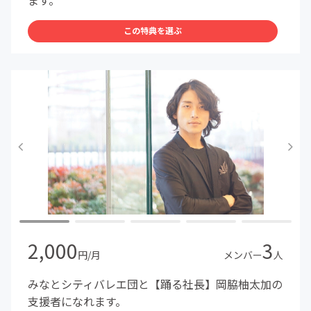
この特典を選ぶ
2,000
3
円/月
メンバー
人
みなとシティバレエ団と【踊る社長】岡脇柚太加の
支援者になれます。