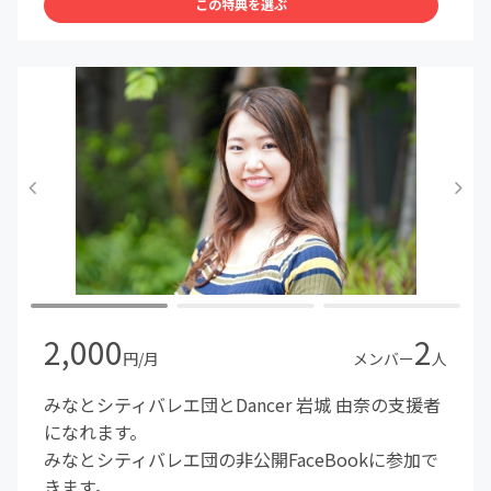
この特典を選ぶ
2,000
2
円/月
メンバー
人
みなとシティバレエ団とDancer 岩城 由奈の支援者
になれます。
みなとシティバレエ団の非公開FaceBookに参加で
きます。