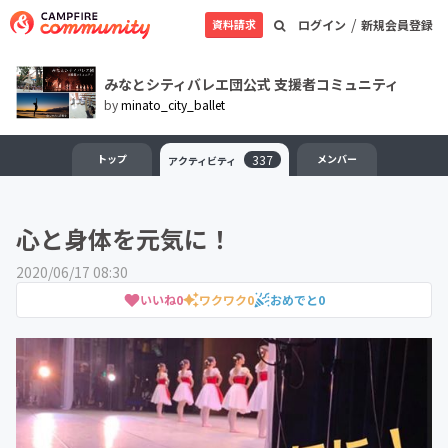
/
資料請求
ログイン
新規会員登録
みなとシティバレエ団公式 支援者コミュニティ
by
minato_city_ballet
トップ
337
メンバー
アクティビティ
心と身体を元気に！
2020/06/17 08:30
いいね
0
ワクワク
0
おめでと
0