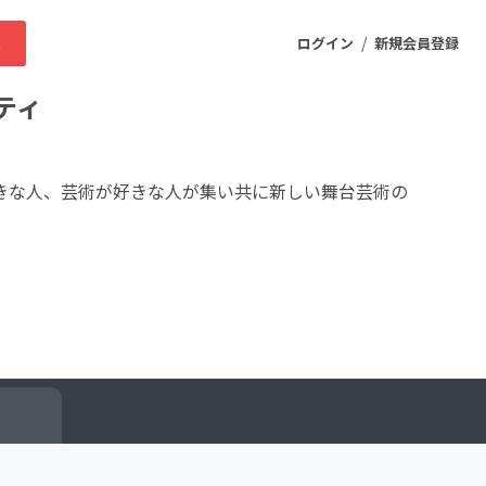
/
求
ログイン
新規会員登録
ティ
ニティ
きな人、芸術が好きな人が集い共に新しい舞台芸術の
プロダクト
ファッション
スポーツ
ケア
まちづくり・地域活性化
ー