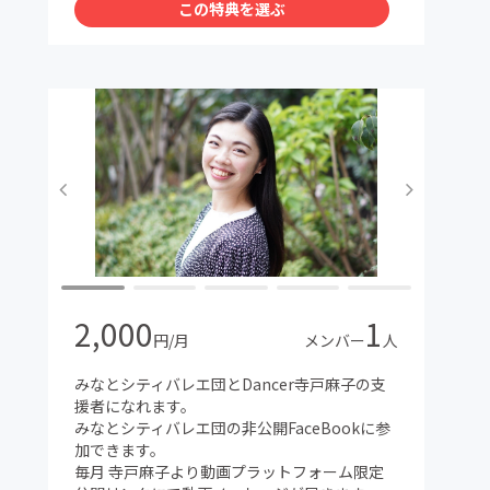
この特典を選ぶ
2,000
1
円/月
メンバー
人
みなとシティバレエ団とDancer寺戸麻子の支
援者になれます。
みなとシティバレエ団の非公開FaceBookに参
加できます。
毎月 寺戸麻子より動画プラットフォーム限定