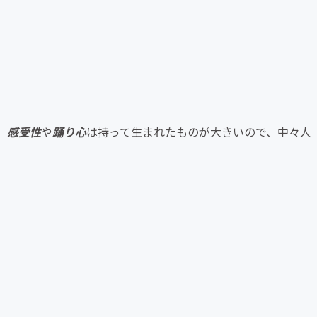
、
感受性
や
踊り心
は持って生まれたものが大きいので、中々人