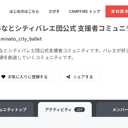
はじめ方はこちら
さがす
CAMPFIRE トップ
資料請
みなとシティバレエ団公式 支援者コミュニ
y
minato_city_ballet
すめのコミュニティ
人気のコミュニティ
新着のコミュ
なとシティバレエ団公式支援者コミュニティです。バレエが好
値を創造していくコミュニティです。
音楽
舞台・パフォーマンス
お気に入りに登録する
シェアする
ゲーム・サービス開発
フード・飲食店
書籍・雑誌出版
アニメ・漫画
ソーシャルグッド
ビューティー・ヘルス
ュニティ
トップ
アクティビティ
メンバ
337