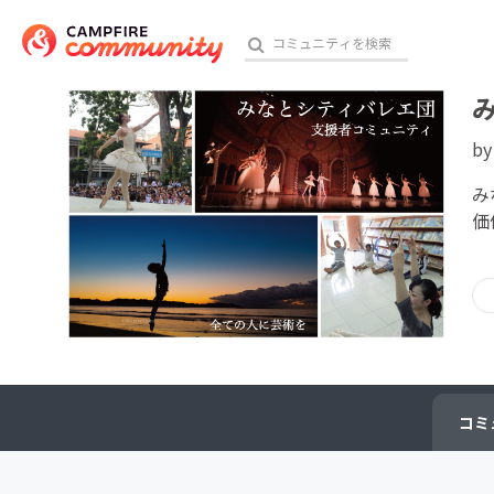
b
おす
み
価
アート・写真
テクノロジー・ガジェット
映像・映画
ビジネス・起業
コミ
チャレンジ