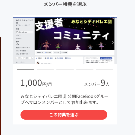
メンバー特典を選ぶ
1,000
9
円/月
メンバー
人
みなとシティバレエ団 非公開FaceBookグルー
プへサロンメンバーとして参加出来ます。
この特典を選ぶ