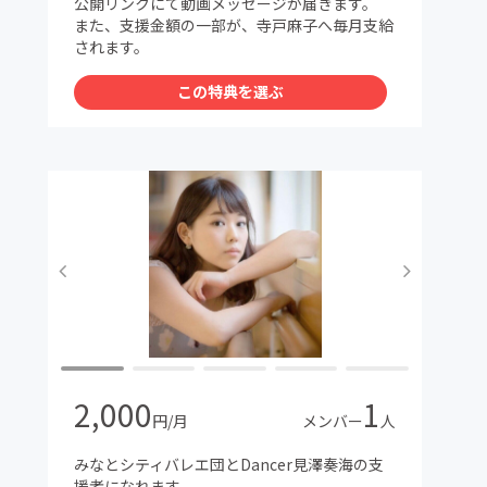
公開リンクにて動画メッセージが届きます。
また、支援金額の一部が、寺戸麻子へ毎月支給
されます。
この特典を選ぶ
2,000
1
円/月
メンバー
人
みなとシティバレエ団とDancer見澤奏海の支
援者になれます。