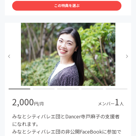
この特典を選ぶ
2,000
1
円/月
メンバー
人
みなとシティバレエ団とDancer寺戸麻子の支援者
になれます。
みなとシティバレエ団の非公開FaceBookに参加で