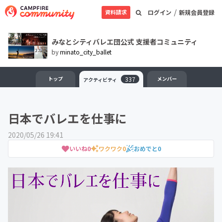
/
資料請求
ログイン
新規会員登録
みなとシティバレエ団公式 支援者コミュニティ
by
minato_city_ballet
トップ
337
メンバー
アクティビティ
日本でバレエを仕事に
2020/05/26 19:41
いいね
0
ワクワク
0
おめでと
0