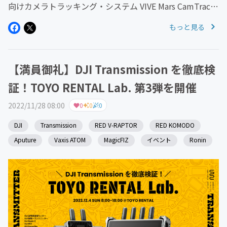
向けカメラトラッキング・システム VIVE Mars CamTrack
× CG 合成用ソフト Aximmetry（アクシメトリー）によ
もっと見る
る、格安のバーチャル・プロダク...
【満員御礼】DJI Transmission を徹底検
証！TOYO RENTAL Lab. 第3弾を開催
2022/11/28 08:00
0
0
0
DJI
Transmission
RED V-RAPTOR
RED KOMODO
Aputure
Vaxis ATOM
MagicFIZ
イベント
Ronin