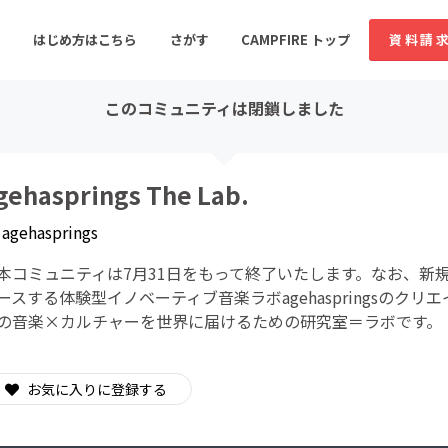
はじめ方はこちら
さがす
CAMPFIRE トップ
資料請
このコミュニティは閉鎖しました
すめのコミュニティ
人気のコミュニティ
新着のコミュ
gehasprings The Lab.
y
agehasprings
音楽
舞台・パフォーマンス
本コミュニティは7月31日をもって終了いたします。なお、新規募集
ゲーム・サービス開発
フード・飲食店
ースする体験型イノベーティブ音楽ラボagehaspringsの
の音楽×カルチャーを世界に届けるための研究室＝ラボです。
書籍・雑誌出版
アニメ・漫画
ソーシャルグッド
ビューティー・ヘルス
お気に入りに登録する