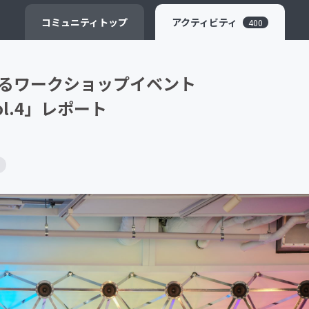
CAMPFIRE for Social Good
CAMPFIRE Creation
コミュニティ
トップ
アクティビティ
400
るワークショップイベント
 vol.4」レポート