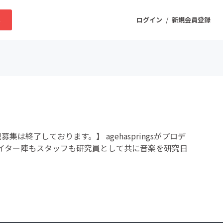
/
求
ログイン
新規会員登録
ニティ
プロダクト
は終了しております。】 agehaspringsがプロデ
ファッション
クリエイター陣もスタッフも研究員として共に音楽を研究日
スポーツ
ケア
まちづくり・地域活性化