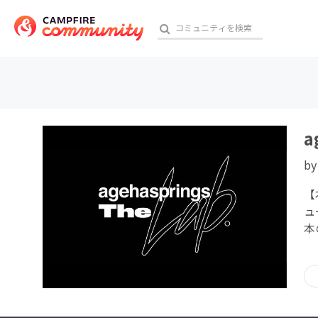
おす
a
b
アート・写真
【
テクノロジー・ガジェット
ュ
本
映像・映画
ビジネス・起業
チャレンジ