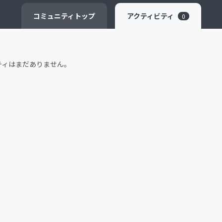
CAMPFIRE for Social Good
CAMPFIRE Creation
コミュニティ
トップ
アクティビティ
0
ティはまだありません。