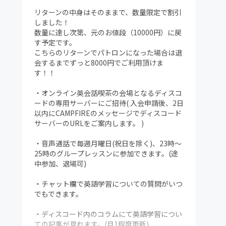
リターンの中身はそのままで、数量限定で割引
しました！
数量に達し次第、元のお値段（10000円）に戻
す予定です。
こちらのリターンでパトロンになった場合は退
会するまでずっと8000円でご利用頂けま
す！！
・オンライン英会話喫茶の会場となるディスコ
ードの専用サーバーにご招待( 入会申請後、2日
以内にCAMPFIREのメッセージでディスコード
サーバーのURLをご案内します。 )
・音声通話で毎週月曜日(祝日を除く)、23時～
25時のグループレッスンに参加できます。(途
中参加、退場可)
・チャット欄で英語学習についての質問がいつ
でもできます。
・ディスコード内のコラムにて英語学習につい
ての記事が見れます。(月1程度更新)