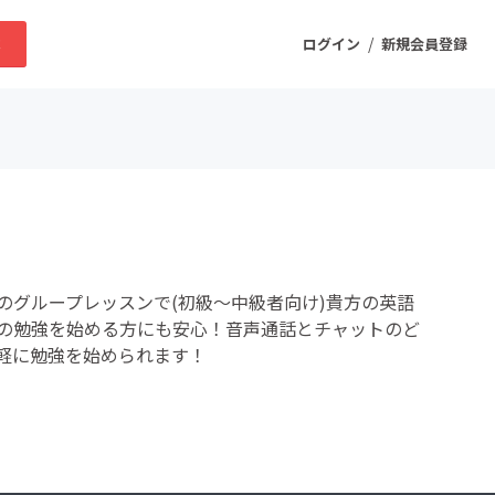
/
求
ログイン
新規会員登録
ニティ
プロダクト
のグループレッスンで(初級～中級者向け)貴方の英語
ファッション
の勉強を始める方にも安心！音声通話とチャットのど
軽に勉強を始められます！
スポーツ
ケア
まちづくり・地域活性化