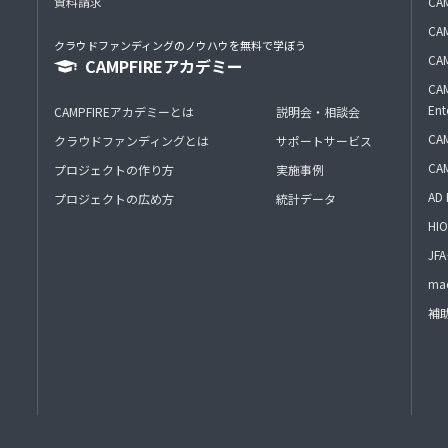
資料請求
CA
CAM
クラウドファンディングのノウハウを無料で学ぼう
CAM
CAMPFIREアカデミー
CAM
Ent
CAMPFIREアカデミーとは
説明会・相談会
CAM
クラウドファンディングとは
サポートサービス
CA
プロジェクトの作り方
実施事例
AD 
プロジェクトの広め方
統計データ
HIO
J
mac
補