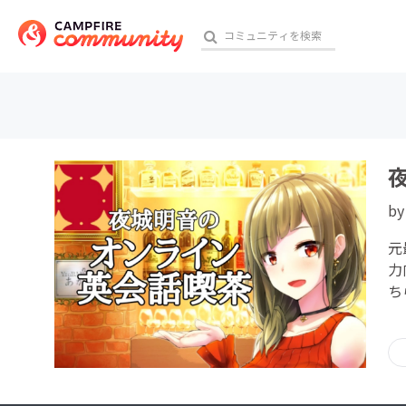
おす
b
アート・写真
元
テクノロジー・ガジェット
力
ち
映像・映画
ビジネス・起業
チャレンジ