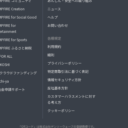
MPFIRE コミュニティ
あんしん・安全への取り組み
受け答えしますが、最後の質疑応答タイムは日
本語で解説する場合があります。
PFIRE Creation
ニュース
PFIRE for Social Good
ヘルプ
※教材は必要ありません。メモをバンバン取っ
て活用してください！(録音不可)
PFIRE for
お問い合わせ
ertainment
各種規定
PFIRE for Sports
利用規約
MPFIRE ふるさと納税
細則
FOR ALL
プライバシーポリシー
KOSHI
特定商取引法に基づく表記
FAクラウドファンディング
情報セキュリティ方針
hi-ya
反社基本方針
助金申請サポート
カスタマーハラスメントに対す
る考え方
クッキーポリシー
「QRコード」は株式会社デンソーウェーブの登録商標です。