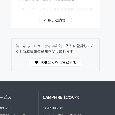
・グループレッスン以外で会員様同士で会話練
習等をするフリートーク会場もご用意していま
す！
もっと読む
※月の途中で入会した場合でも1ヶ月分の料金
が発生します。(日割り計算や受講出来なかっ
た分の振替はありません)
気になるコミュニティはお気に入りに登録してお
くと新着情報の通知を受け取れます。
※全てのサービスでディスコード(無料アプリ)
を使用します。ディスコードができる環境をご
お気に入りに登録する
用意ください。
※ディスコードサーバーに入場後ディスコード
で使用する名前(ニックネーム可)をCAMPFIRE
のメッセージにてお知らせ下さい。お名前が確
認できない場合は強制退会になる場合がありま
ービス
す。
CAMPFIRE について
※グループレッスンは毎回トピックを決めて英
MPFIRE
CAMPFIREとは
会話を練習するタイプです。基本は全て英語で