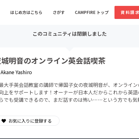
はじめ方はこちら
さがす
CAMPFIRE トップ
資料請
このコミュニティは閉鎖しました
すめのコミュニティ
人気のコミュニティ
新着のコミュ
夜城明音のオンライン英会話喫茶
y
Akane Yashiro
音楽
舞台・パフォーマンス
最大手英会話教室の講師で帰国子女の夜城明音が、オンライン
ゲーム・サービス開発
フード・飲食店
向上をサポートします！オーナーが日本人だからこれから英語
らでも受講できるので、まだ話すのは怖い……という方でも気
書籍・雑誌出版
アニメ・漫画
ソーシャルグッド
ビューティー・ヘルス
お気に入りに登録する