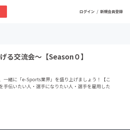
/
求
ログイン
新規会員登録
ニティ
上げる交流会～【Season０】
プロダクト
、一緒に「e-Sports業界」を盛り上げましょう！【こ
ファッション
を手伝いたい人・選手になりたい人・選手を雇用した
スポーツ
ケア
まちづくり・地域活性化