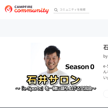
おす
石
b
アート・写真
e
テクノロジー・ガジェット
ん
い
映像・映画
ビジネス・起業
チャレンジ