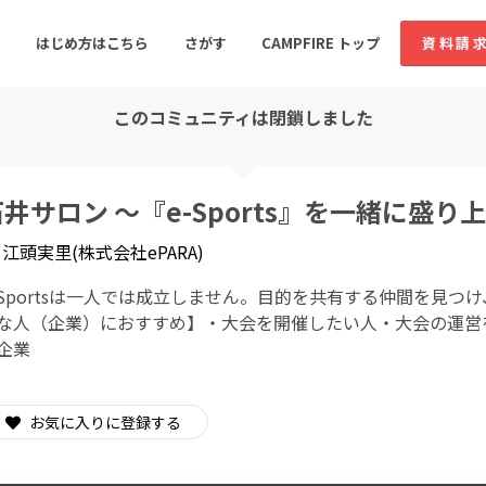
はじめ方はこちら
さがす
CAMPFIRE トップ
資料請
このコミュニティは閉鎖しました
すめのコミュニティ
人気のコミュニティ
新着のコミュ
井サロン ～『e-Sports』を一緒に盛り
y
江頭実里(株式会社ePARA)
音楽
舞台・パフォーマンス
-Sportsは一人では成立しません。目的を共有する仲間を見つけ
ゲーム・サービス開発
フード・飲食店
な人（企業）におすすめ】・大会を開催したい人・大会の運営
企業
書籍・雑誌出版
アニメ・漫画
ソーシャルグッド
ビューティー・ヘルス
お気に入りに登録する