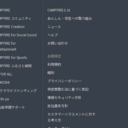
MPFIRE
CAMPFIREとは
MPFIRE コミュニティ
あんしん・安全への取り組み
PFIRE Creation
ニュース
PFIRE for Social Good
ヘルプ
PFIRE for
お問い合わせ
ertainment
各種規定
PFIRE for Sports
利用規約
MPFIRE ふるさと納税
細則
FOR ALL
プライバシーポリシー
KOSHI
特定商取引法に基づく表記
FAクラウドファンディング
情報セキュリティ方針
hi-ya
反社基本方針
助金申請サポート
カスタマーハラスメントに対す
る考え方