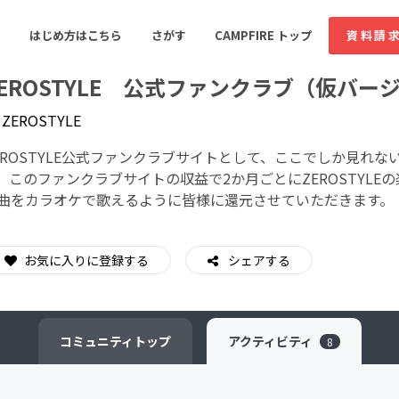
はじめ方はこちら
さがす
CAMPFIRE トップ
資料請
ZEROSTYLE 公式ファンクラブ（仮バー
y
ZEROSTYLE
すめのコミュニティ
人気のコミュニティ
新着のコミュ
EROSTYLE公式ファンクラブサイトとして、ここでしか見れ
。このファンクラブサイトの収益で2か月ごとにZEROSTYLEの
曲をカラオケで歌えるように皆様に還元させていただきます。
音楽
舞台・パフォーマンス
ゲーム・サービス開発
フード・飲食店
お気に入りに登録する
シェアする
書籍・雑誌出版
アニメ・漫画
ソーシャルグッド
ビューティー・ヘルス
コミュニティ
トップ
アクティビティ
8