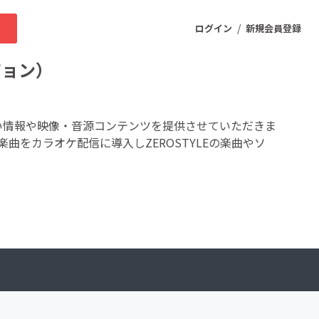
/
求
ログイン
新規会員登録
ジョン）
ニティ
ない情報や映像・音源コンテンツを提供させていただきま
楽曲をカラオケ配信に導入しZEROSTYLEの楽曲やソ
プロダクト
ファッション
スポーツ
ケア
まちづくり・地域活性化