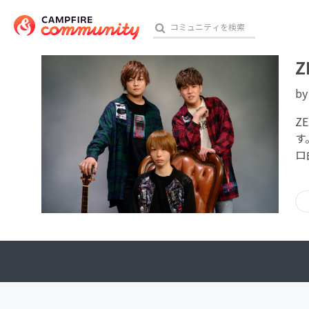
b
おす
Z
す
ロ
アート・写真
テクノロジー・ガジェット
映像・映画
ビジネス・起業
チャレンジ