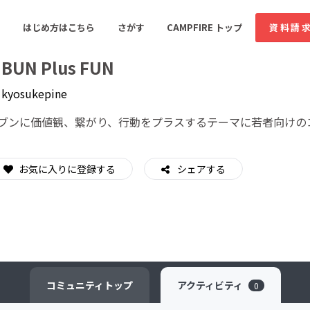
はじめ方はこちら
さがす
CAMPFIRE トップ
資料請
IBUN Plus FUN
y
kyosukepine
すめのコミュニティ
人気のコミュニティ
新着のコミュ
ブンに価値観、繋がり、行動をプラスするテーマに若者向けの
お気に入りに登録する
音楽
シェアする
舞台・パフォーマンス
ゲーム・サービス開発
フード・飲食店
書籍・雑誌出版
アニメ・漫画
ソーシャルグッド
ビューティー・ヘルス
コミュニティ
トップ
アクティビティ
0