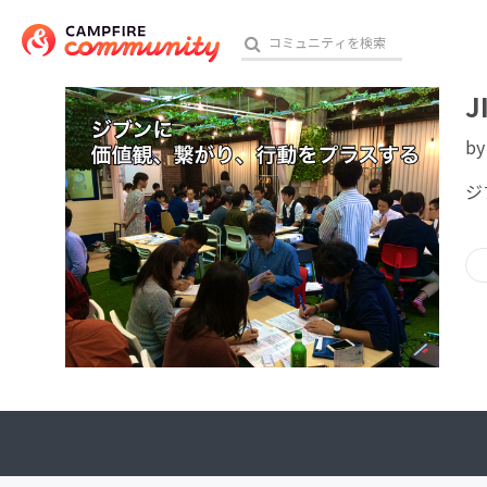
J
b
おす
ジ
アート・写真
テクノロジー・ガジェット
映像・映画
ビジネス・起業
チャレンジ