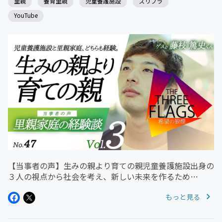
里親
養育里親
児童養護施設
スリフラ
YouTube
【当事者の声】生みの親より育ての親児童養護施設出身の
３人の視点から社会を考え、新しい未来を作るため
の"声"を発信する番組 キーワード《多くの人に知っても
もっと見る
らうこと》《支援の情報が必要な人に届くこと》番組の目
的 1 社会的養護（保護される...