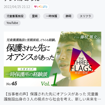
2022/04/25 21:12
0
0
0
児童養護施設
里親
一時保護
静岡
スリフラ
YouTube
【当事者の声】保護された先にオアシスがあった 児童養
護施設出身の３人の視点から社会を考え、新しい未来を作
るための"声"を発信する番組 キーワード《多くの人に知