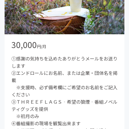
30,000
円/月
①感謝の気持ちを込めたありがとうメールをお送り
します
②エンドロールにお名前、または企業・団体名を掲
載
※支援時、必ず備考欄にご希望のお名前をご記入
ください
③ＴＨＲＥＥＦＬＡＧＳ‐希望の狼煙‐番組ノベル
ティグッズを提供
※初月のみ
④番組撮影の現場を観覧出来ます