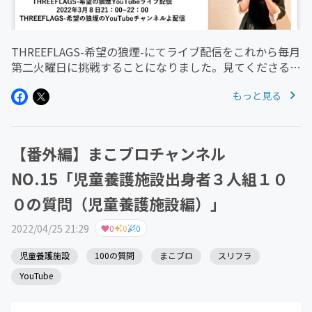
THREEFLAGS-希望の狼煙-にてライブ配信をこれから毎月
第二火曜日に挑戦することになりました。見てくださる
方々と交流を深めて楽しめたら嬉しいです。皆さんから募
もっと見る
集した質問に答えていくコーナーなどを行います。【ゲス
ト】サヘル・ローズ...
【番外編】まこブロチャンネル
NO.15「児童養護施設出身者３人組１０
０の質問（児童養護施設編）」
2022/04/25 21:29
0
0
0
児童養護施設
100の質問
まこブロ
スリフラ
YouTube