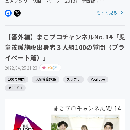
ュメンタリー映画：ハーフ（2013） 予告編：
https://youtu.be/v1KnLBXFbVw Amazonプライム：
もっと見る
https://www.amazon.co.jp/%E...
【番外編】まこブロチャンネルNo.14「児
童養護施設出身者３人組100の質問（プラ
イベート篇）」
2022/04/25 21:23
0
0
0
100の質問
児童養護施設
スリフラ
YouTube
まこブロ