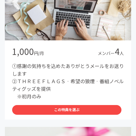
1,000
4
円/月
メンバー
人
①感謝の気持ちを込めたありがとうメールをお送り
します
②ＴＨＲＥＥＦＬＡＧＳ‐希望の狼煙‐番組ノベル
ティグッズを提供
※初月のみ
この特典を選ぶ