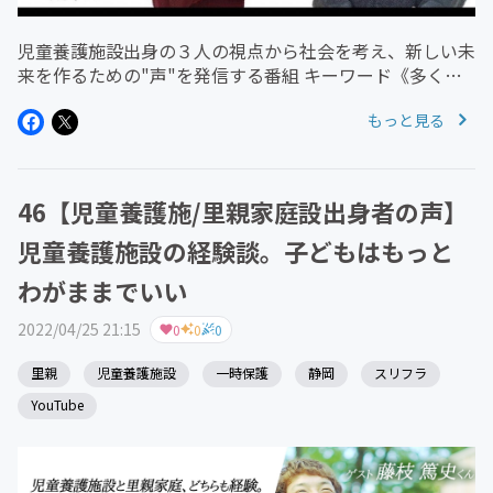
児童養護施設出身の３人の視点から社会を考え、新しい未
来を作るための"声"を発信する番組 キーワード《多くの
人に知ってもらうこと》《支援の情報が必要な人に届くこ
もっと見る
と》 番組の目的 1 社会的養護（保護されるべき状況にも
関わらず社会的養護に...
46【児童養護施/里親家庭設出身者の声】
児童養護施設の経験談。子どもはもっと
わがままでいい
2022/04/25 21:15
0
0
0
里親
児童養護施設
一時保護
静岡
スリフラ
YouTube