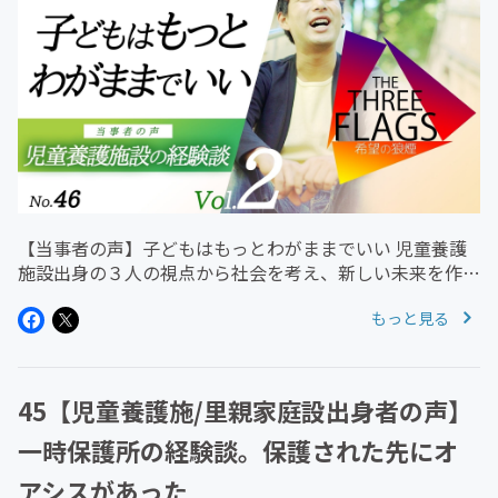
【当事者の声】子どもはもっとわがままでいい 児童養護
施設出身の３人の視点から社会を考え、新しい未来を作る
ための"声"を発信する番組 キーワード《多くの人に知っ
もっと見る
てもらうこと》《支援の情報が必要な人に届くこと》 番
組の目的 1 社会的養護...
45【児童養護施/里親家庭設出身者の声】
一時保護所の経験談。保護された先にオ
アシスがあった