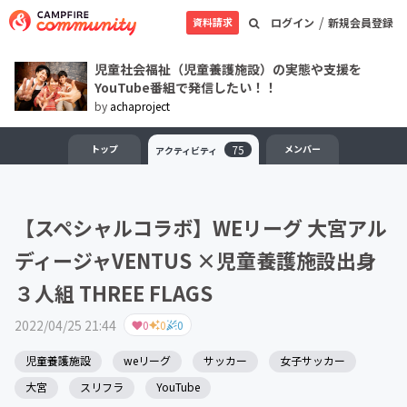
/
資料請求
ログイン
新規会員登録
児童社会福祉（児童養護施設）の実態や支援を
YouTube番組で発信したい！！
by
achaproject
トップ
75
メンバー
アクティビティ
【スペシャルコラボ】WEリーグ 大宮アル
ディージャVENTUS ×児童養護施設出身
３人組 THREE FLAGS
2022/04/25 21:44
0
0
0
児童養護施設
weリーグ
サッカー
女子サッカー
大宮
スリフラ
YouTube