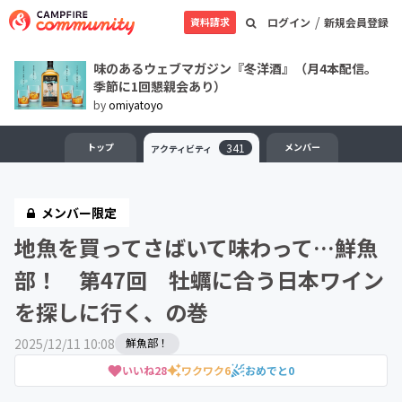
/
資料請求
ログイン
新規会員登録
味のあるウェブマガジン『冬洋酒』（月4本配信。
季節に1回懇親会あり）
by
omiyatoyo
トップ
341
メンバー
アクティビティ
メンバー限定
地魚を買ってさばいて味わって…鮮魚
部！ 第47回 牡蠣に合う日本ワイン
を探しに行く、の巻
2025/12/11 10:08
鮮魚部！
いいね
28
ワクワク
6
おめでと
0