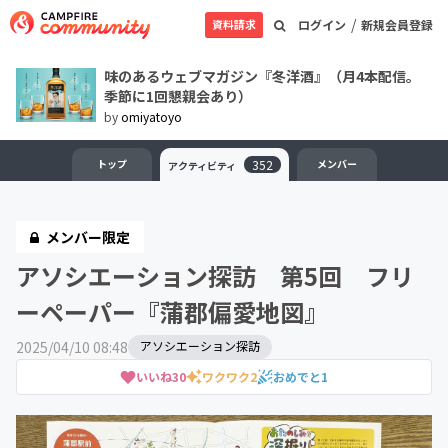
/
資料請求
ログイン
新規会員登録
味のあるウェブマガジン『冬洋酒』（月4本配信。
季節に1回懇親会あり）
by
omiyatoyo
トップ
352
メンバー
アクティビティ
メンバー限定
アソシエーション探訪 第5回 フリ
ーペーパー『蒲郡偏愛地図』
2025/04/10 08:48
アソシエーション探訪
いいね
30
ワクワク
2
おめでと
1