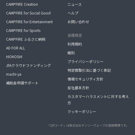
CAMPFIRE Creation
ニュース
CAMPFIRE for Social Good
ヘルプ
CAMPFIRE for Entertainment
お問い合わせ
CAMPFIRE for Sports
各種規定
CAMPFIRE ふるさと納税
利用規約
AD FOR ALL
細則
HIOKOSHI
プライバシーポリシー
JFAクラウドファンディング
特定商取引法に基づく表記
machi-ya
情報セキュリティ方針
補助金申請サポート
反社基本方針
カスタマーハラスメントに対する考え
方
クッキーポリシー
「QRコード」は株式会社デンソーウェーブの登録商標です。