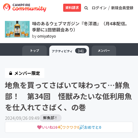
/
資料請求
ログイン
新規会員登録
味のあるウェブマガジン『冬洋酒』（月4本配信。
季節に1回懇親会あり）
by
omiyatoyo
トップ
341
メンバー
アクティビティ
メンバー限定
地魚を買ってさばいて味わって…鮮魚
部！ 第34回 怪獣みたいな低利用魚
を仕入れてさばく、の巻
2024/09/26 09:49
鮮魚部！
いいね
16
ワクワク
0
おめでと
0