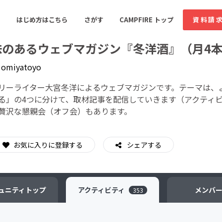
はじめ方はこちら
さがす
CAMPFIRE トップ
資料請
味のあるウェブマガジン『冬洋酒』（月4
y
omiyatoyo
すめのコミュニティ
人気のコミュニティ
新着のコミュ
リーライター大宮冬洋によるウェブマガジンです。テーマは、
る」の4つに分けて、取材記事を配信していきます（アクティ
贅沢な懇親会（オフ会）もあります。
音楽
舞台・パフォーマンス
ゲーム・サービス開発
フード・飲食店
お気に入りに登録する
シェアする
書籍・雑誌出版
アニメ・漫画
ソーシャルグッド
ビューティー・ヘルス
ュニティ
トップ
アクティビティ
メンバ
353