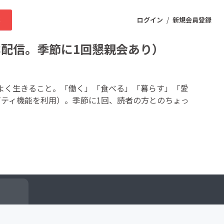
/
求
ログイン
新規会員登録
本配信。季節に1回懇親会あり）
ニティ
よく生きること。「働く」「食べる」「暮らす」「愛
ビティ機能を利用）。季節に1回、読者の方とのちょっ
プロダクト
ファッション
スポーツ
ケア
まちづくり・地域活性化
ー