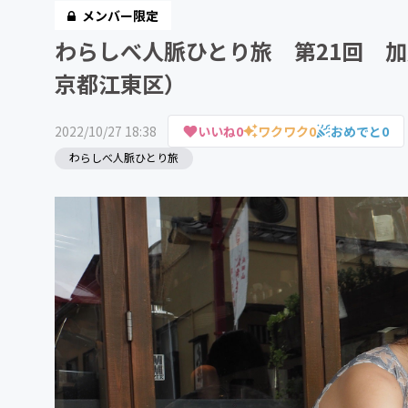
メンバー限定
わらしべ人脈ひとり旅 第21回 
京都江東区）
2022/10/27 18:38
いいね
0
ワクワク
0
おめでと
0
わらしべ人脈ひとり旅