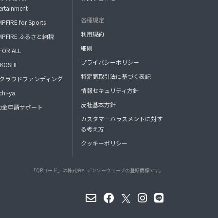
ertainment
各種規定
PFIRE for Sports
利用規約
MPFIRE ふるさと納税
細則
FOR ALL
プライバシーポリシー
KOSHI
特定商取引法に基づく表記
FAクラウドファンディング
情報セキュリティ方針
hi-ya
反社基本方針
助金申請サポート
カスタマーハラスメントに対す
る考え方
クッキーポリシー
「QRコード」は株式会社デンソーウェーブの登録商標です。