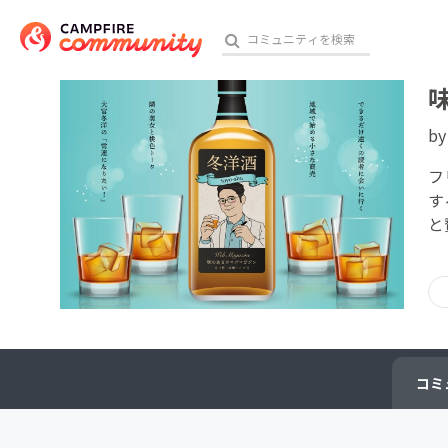
b
おす
フ
す
と
アート・写真
テクノロジー・ガジェット
映像・映画
ビジネス・起業
コミ
チャレンジ