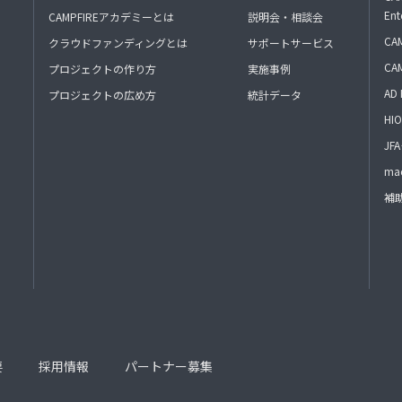
Ent
CAMPFIREアカデミーとは
説明会・相談会
CAM
クラウドファンディングとは
サポートサービス
CA
プロジェクトの作り方
実施事例
AD 
プロジェクトの広め方
統計データ
HIO
J
mac
補
要
採用情報
パートナー募集