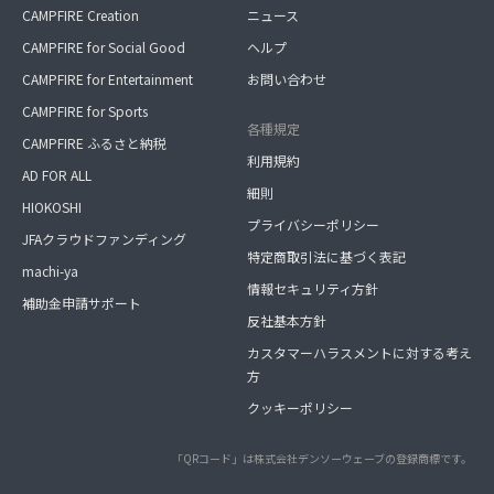
CAMPFIRE Creation
ニュース
CAMPFIRE for Social Good
ヘルプ
CAMPFIRE for Entertainment
お問い合わせ
CAMPFIRE for Sports
各種規定
CAMPFIRE ふるさと納税
利用規約
AD FOR ALL
細則
HIOKOSHI
プライバシーポリシー
JFAクラウドファンディング
特定商取引法に基づく表記
machi-ya
情報セキュリティ方針
補助金申請サポート
反社基本方針
カスタマーハラスメントに対する考え
方
クッキーポリシー
「QRコード」は株式会社デンソーウェーブの登録商標です。