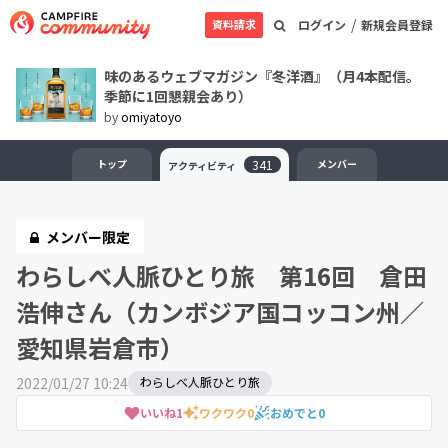
/
資料請求
ログイン
新規会員登録
味のあるウェブマガジン『冬洋酒』（月4本配信。
季節に1回懇親会あり）
by
omiyatoyo
トップ
341
メンバー
アクティビティ
メンバー限定
わらしべ人脈ひとり旅 第16回 倉田
浩伸さん（カンボジア国コッコン州／
愛知県岩倉市）
2022/01/27 10:24
わらしべ人脈ひとり旅
いいね
1
ワクワク
0
おめでと
0