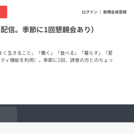
/
求
ログイン
新規会員登録
本配信。季節に1回懇親会あり）
ニティ
よく生きること。「働く」「食べる」「暮らす」「愛
ビティ機能を利用）。季節に1回、読者の方とのちょっ
プロダクト
ファッション
スポーツ
ケア
まちづくり・地域活性化
ー