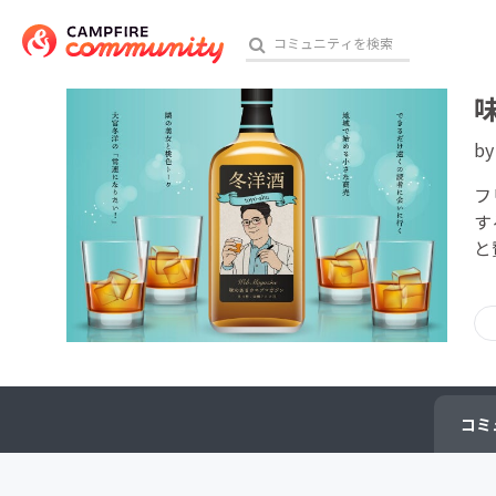
b
おす
フ
す
と
アート・写真
テクノロジー・ガジェット
映像・映画
ビジネス・起業
コミ
チャレンジ