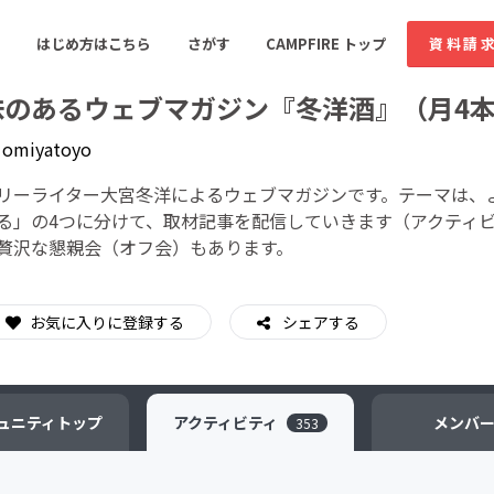
はじめ方はこちら
さがす
CAMPFIRE トップ
資料請
味のあるウェブマガジン『冬洋酒』（月4
y
omiyatoyo
すめのコミュニティ
人気のコミュニティ
新着のコミュ
リーライター大宮冬洋によるウェブマガジンです。テーマは、
る」の4つに分けて、取材記事を配信していきます（アクティ
贅沢な懇親会（オフ会）もあります。
音楽
舞台・パフォーマンス
ゲーム・サービス開発
フード・飲食店
お気に入りに登録する
シェアする
書籍・雑誌出版
アニメ・漫画
ソーシャルグッド
ビューティー・ヘルス
ュニティ
トップ
アクティビティ
メンバ
353