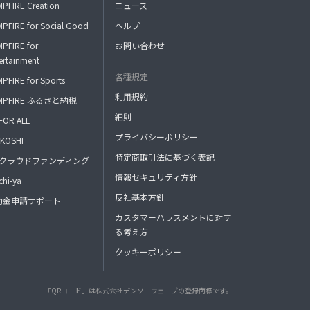
PFIRE Creation
ニュース
PFIRE for Social Good
ヘルプ
PFIRE for
お問い合わせ
ertainment
各種規定
PFIRE for Sports
利用規約
MPFIRE ふるさと納税
細則
FOR ALL
プライバシーポリシー
KOSHI
特定商取引法に基づく表記
FAクラウドファンディング
情報セキュリティ方針
hi-ya
反社基本方針
助金申請サポート
カスタマーハラスメントに対す
る考え方
クッキーポリシー
「QRコード」は株式会社デンソーウェーブの登録商標です。