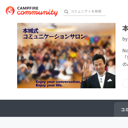
b
おす
N
「
の
アート・写真
テクノロジー・ガジェット
映像・映画
ビジネス・起業
コ
チャレンジ