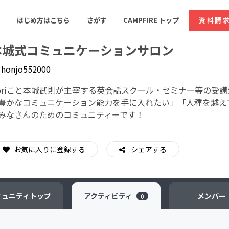
はじめ方はこちら
さがす
CAMPFIRE トップ
資料請
本城式コミュニケーションサロン
y
honjo552000
すめのコミュニティ
人気のコミュニティ
新着のコミュ
oriこと本城武則が主宰する英会話スクール・セミナー等の受
豊かなコミュニケーション能力を手に入れたい」「人種を越え
みなさんのためのコミュニティーです！
音楽
舞台・パフォーマンス
ゲーム・サービス開発
フード・飲食店
お気に入りに登録する
シェアする
書籍・雑誌出版
アニメ・漫画
ソーシャルグッド
ビューティー・ヘルス
ミュニティ
トップ
アクティビティ
メンバー
0