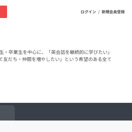
/
求
ログイン
新規会員登録
ニティ
講生・卒業生を中心に、「英会話を継続的に学びたい」
て友だち・仲間を増やしたい」という希望のある全て
プロダクト
ファッション
スポーツ
ケア
まちづくり・地域活性化