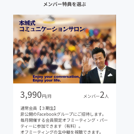
メンバー特典を選ぶ
3,990
2
円/月
メンバー
人
通常会員【３期生】
非公開のFacebookグループにご招待します。
毎月開催する会員限定オフミーティング・パー
ティーに参加できます（有料）。
オフミーティングの生中継を視聴できます。