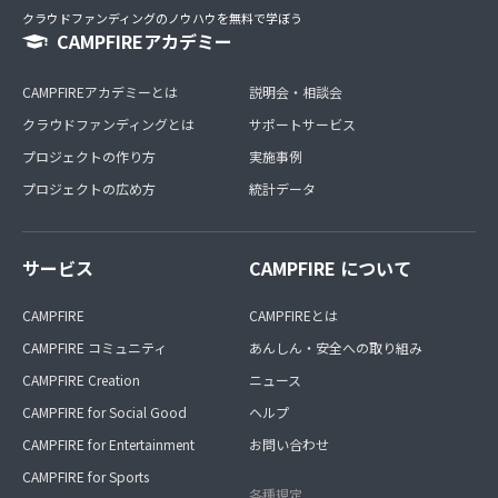
●企業案件のご紹介
クラウドファンディングのノウハウを無料で学ぼう
企業さんからの金額の80%をクリエイターにご入金致しま
CAMPFIREアカデミー
す
●箱Tubeアワード10
CAMPFIREアカデミーとは
説明会・相談会
このオンラインサロンへ参加されたYouTuberさん達の表
クラウドファンディングとは
サポートサービス
彰式を行います
プロジェクトの作り方
実施事例
プロジェクトの広め方
統計データ
サービス
CAMPFIRE について
CAMPFIRE
CAMPFIREとは
CAMPFIRE コミュニティ
あんしん・安全への取り組み
CAMPFIRE Creation
ニュース
CAMPFIRE for Social Good
ヘルプ
CAMPFIRE for Entertainment
お問い合わせ
CAMPFIRE for Sports
各種規定