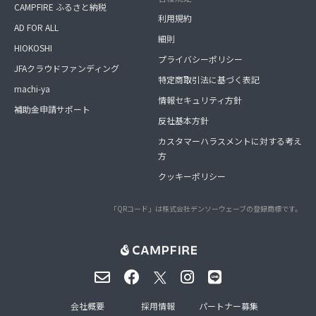
CAMPFIRE ふるさと納税
利用規約
AD FOR ALL
細則
HIOKOSHI
プライバシーポリシー
JFAクラウドファンディング
特定商取引法に基づく表記
machi-ya
情報セキュリティ方針
補助金申請サポート
反社基本方針
カスタマーハラスメントに対する考え
方
クッキーポリシー
「QRコード」は株式会社デンソーウェーブの登録商標です。
会社概要
採用情報
パートナー募集