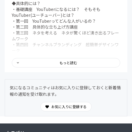
◆具体的には？
・基礎講座 YouTuberになるには？ そもそも
YouTuber(ユーチューバー)とは？
・第一回 YouTuberってどんな人がいるの？
・第二回 具体的な立ち上げ方講座
・第三回 ネタを考える ネタが驚くほど湧き出るフレー
ムワーク
・第四回 チャンネルブランディング 超簡単デザインワ
ーク
・第五回 YouTube動画を構成している要素
・第六回 YouTuberの目標設定ワーク あなたはどんな
もっと読む
YouTuberLifeをデザインしますか？
全108講座＋α
◆グループサロン
下記のようなグループサロンへ入ることが出来ます。そし
気になるコミュニティはお気に入りに登録しておくと新着情
て立ち上げも可能です
報の通知を受け取れます。
:顔出し系
:ミュージック、ダンス系
お気に入りに登録する
:ゲーム実況系
:How-to、ライフハック系
:教育系
:メイク、ファッション系