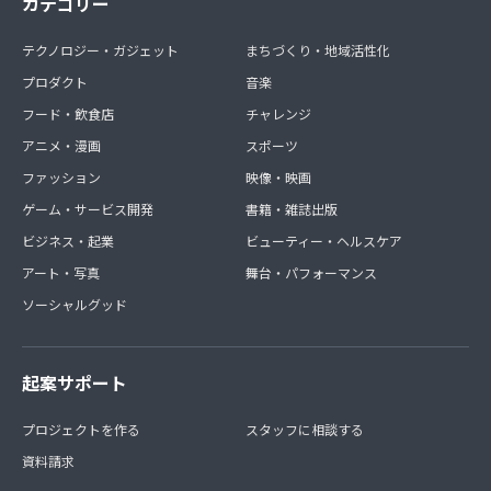
カテゴリー
:料理系
:動物系
:ニッチコンテンツ系
テクノロジー・ガジェット
まちづくり・地域活性化
:トレンドニュース系
プロダクト
音楽
:Vチューバー系
:ネイチャー、キャンプ系
フード・飲食店
チャレンジ
:自己紹介掲示板
アニメ・漫画
スポーツ
:高評価タンク(応援するから応援される、ワンフォーオー
ファッション
ル、オールフォーワンの考え方です)
映像・映画
:教えてYouTuberパイセングループ
ゲーム・サービス開発
書籍・雑誌出版
:リスクヘッジ先生
ビジネス・起業
ビューティー・ヘルスケア
:アナリティクスの部屋
:アルゴリズム研究会
アート・写真
舞台・パフォーマンス
:チャンネル登録10000人会
ソーシャルグッド
:チャンネル登録30000人会
:チャンネル登録50000人会
:チャンネル登録100000人会
:YouTuber素材格納庫 等
起案サポート
●オフラインパーティへの参加が可能です
プロジェクトを作る
スタッフに相談する
→たまにはオンラインから離れてYouTuber同士の親睦会
資料請求
を開催。実際に会ってお話しをする中でコラボ動画等盛り
上がればよいなと思っております