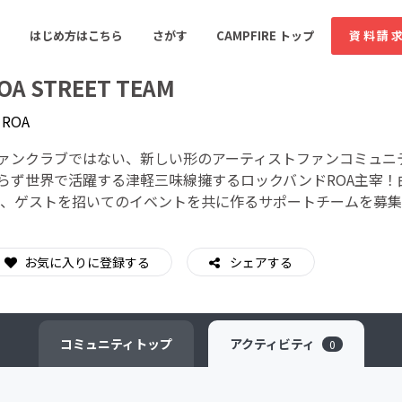
はじめ方はこちら
さがす
CAMPFIRE トップ
資料請
OA STREET TEAM
y
ROA
すめのコミュニティ
人気のコミュニティ
新着のコミュ
ァンクラブではない、新しい形のアーティストファンコミュニ
らず世界で活躍する津軽三味線擁するロックバンドROA主宰！
R、ゲストを招いてのイベントを共に作るサポートチームを募
音楽
舞台・パフォーマンス
ゲーム・サービス開発
フード・飲食店
お気に入りに登録する
シェアする
書籍・雑誌出版
アニメ・漫画
ソーシャルグッド
ビューティー・ヘルス
コミュニティ
トップ
アクティビティ
0