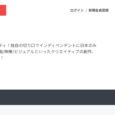
/
求
ログイン
新規会員登録
ニティ
ティ！独自の切り口でインディペンデントに日本のみ
曲/映像/ビジュアルといったクリエイティブの創作、
集！
プロダクト
ファッション
スポーツ
ケア
まちづくり・地域活性化