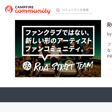
R
b
おす
フ
な
P
アート・写真
テクノロジー・ガジェット
映像・映画
ビジネス・起業
チャレンジ