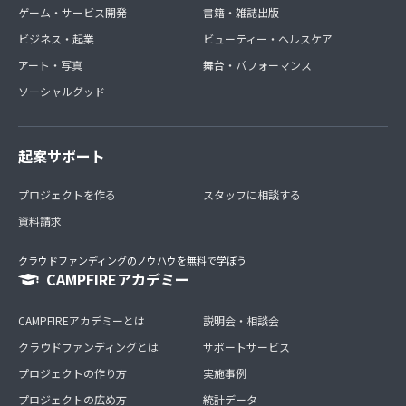
ゲーム・サービス開発
書籍・雑誌出版
※約束ごと(利用規約)について同意が得られない場合は、
当コミュニティを満足に楽しんでいただけない場合がござ
ビジネス・起業
ビューティー・ヘルスケア
います。
アート・写真
舞台・パフォーマンス
ソーシャルグッド
起案サポート
プロジェクトを作る
スタッフに相談する
資料請求
クラウドファンディングのノウハウを無料で学ぼう
CAMPFIREアカデミー
CAMPFIREアカデミーとは
説明会・相談会
クラウドファンディングとは
サポートサービス
プロジェクトの作り方
実施事例
プロジェクトの広め方
統計データ