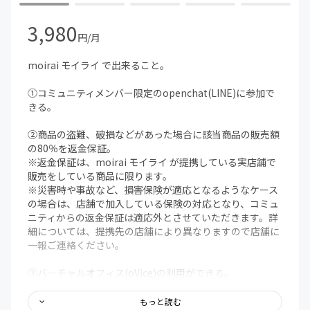
3,980
円/月
moirai モイライ で出来ること。
①コミュニティメンバー限定のopenchat(LINE)に参加で
きる。
②商品の盗難、破損などがあった場合に該当商品の販売額
の80％を返金保証。
※返金保証は、moirai モイライ が提携している実店舗で
販売をしている商品に限ります。
※災害時や事故など、損害保険が適応となるようなケース
の場合は、店舗で加入している保険の対応となり、コミュ
ニティからの返金保証は適応外とさせていただきます。詳
細については、提携先の店舗により異なりますので店舗に
一報ご連絡ください。
③バーチャルオフィス(oVice)の利用ができる。
④moirai モイライ 主催のオンラインイベントに無料で出
もっと読む