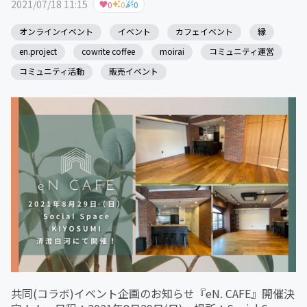
2021/07/18 11:15
0
0
0
オンラインイベント
イベント
カフェイベント
縁
en.project
cowrite coffee
moirai
コミュニティ運営
コミュニティ活動
販売イベント
共同(コラボ)イベント企画のお知らせ『eN. CAFE』開催決