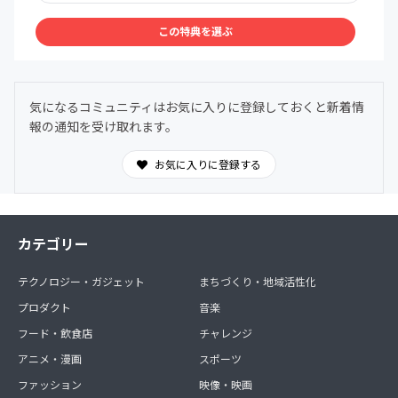
展できる。
※イベントの企画、内容によっては、事前に勉強会(セミナ
この特典を選ぶ
ー)が必要になる場合がございます
※勉強会にかかる受講料は、コミュニティメンバー様の負
担となる場合があります。
気になるコミュニティはお気に入りに登録しておくと新着情
⑤取材メディアへの露出、勉強会、イベントなどのご紹
報の通知を受け取れます。
介。
⑥コミニュティ内でのスキルの紹介。
お気に入りに登録する
⑦作家さんの段階に応じたメルマガ配信。
⑧コミュニティメンバーさん限定の特別セミナーのお知ら
カテゴリー
せ。
テクノロジー・ガジェット
まちづくり・地域活性化
⑨提携する実店舗で委託販売を行う場合、委託利用料金か
ら10％の割引。
プロダクト
音楽
フード・飲食店
チャレンジ
アニメ・漫画
スポーツ
オプションにあります「約束ごと(利用規約)」についての
ボタンにチェックを入れてお申し込みください。
ファッション
映像・映画