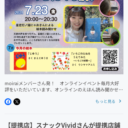
moiraiメンバーさん発！ オンラインイベント毎月大好
評をいただいています、オンラインのえほん読み聞かせ企
画【おやすみ前のえほん旅】7月も開催いたします！【7
もっと見る
月のえほん】・じゆう/まえだゆうき・いちごのたねをう
えてみた/ウシヤマアユ...
【提携店】スナックVividさんが提携店舗