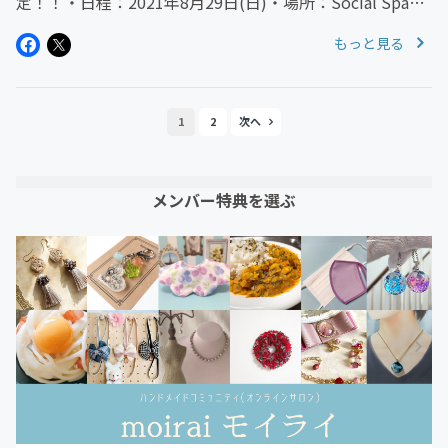
定！！・日程：2021年8月29日(日)・場所：Social Space
KIYOSUMI東京都江藤区高橋14－13 kiyosumi SOHO １F-
もっと見る
1B・アクセス：都営...
1
2
メンバー特典を選ぶ