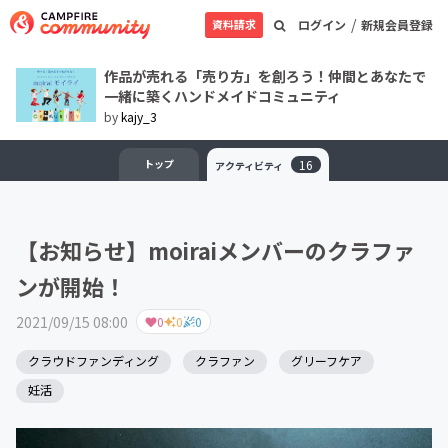
/
資料請求
ログイン
新規会員登録
作品が売れる「売り方」を創ろう！仲間とあなたで
一緒に築くハンドメイドコミュニティ
by
kajy_3
トップ
16
アクティビティ
【お知らせ】moiraiメンバーのクラファ
ンが開始！
2021/09/15 08:00
0
0
0
クラウドファンディング
クラファン
グリーフケア
妊活