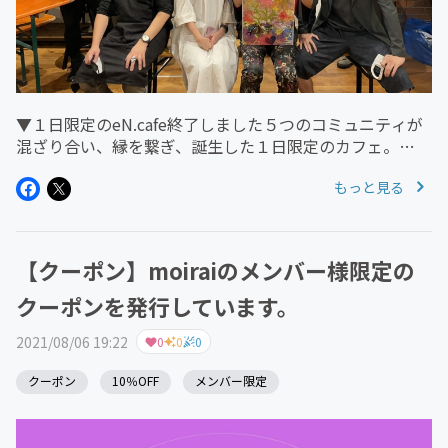
▼１日限定のeN.cafe終了しました５つのコミュニティが
混ざり合い、縁を繋ぎ、誕生した１日限定のカフェ。
「eN.cafe」が終了いたしました。eN.cafe開催にあたり、
もっと見る
ご協力をいただきました関係者の皆様、本当にありがとう
ございます...
【クーポン】moiraiのメンバー様限定の
クーポンを発行しています。
2021/08/06 19:22
0
0
0
クーポン
10％OFF
メンバー限定