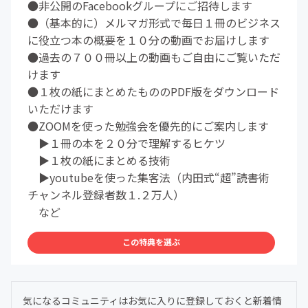
●非公開のFacebookグループにご招待します
●（基本的に）メルマガ形式で毎日１冊のビジネス
に役立つ本の概要を１０分の動画でお届けします
●過去の７００冊以上の動画もご自由にご覧いただ
けます
●１枚の紙にまとめたもののPDF版をダウンロード
いただけます
●ZOOMを使った勉強会を優先的にご案内します
▶︎１冊の本を２０分で理解するヒケツ
▶︎１枚の紙にまとめる技術
▶︎youtubeを使った集客法（内田式“超”読書術
チャンネル登録者数１.２万人）
など
この特典を選ぶ
気になるコミュニティはお気に入りに登録しておくと新着情