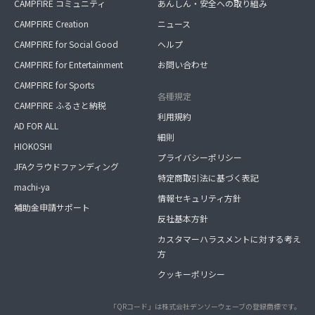
CAMPFIRE コミュニティ
あんしん・安全への取り組み
CAMPFIRE Creation
ニュース
CAMPFIRE for Social Good
ヘルプ
CAMPFIRE for Entertainment
お問い合わせ
CAMPFIRE for Sports
各種規定
CAMPFIRE ふるさと納税
利用規約
AD FOR ALL
細則
HIOKOSHI
プライバシーポリシー
JFAクラウドファンディング
特定商取引法に基づく表記
machi-ya
情報セキュリティ方針
補助金申請サポート
反社基本方針
カスタマーハラスメントに対する考え
方
クッキーポリシー
「QRコード」は株式会社デンソーウェーブの登録商標です。