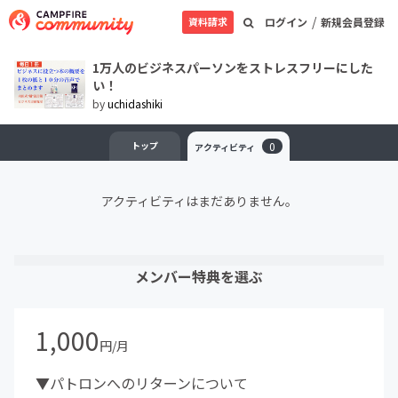
/
資料請求
ログイン
新規会員登録
1万人のビジネスパーソンをストレスフリーにした
い！
by
uchidashiki
トップ
0
アクティビティ
アクティビティはまだありません。
メンバー特典を選ぶ
1,000
円/月
▼パトロンへのリターンについて