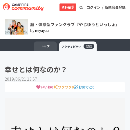
/
資料請求
ログイン
新規会員登録
超・体感型ファンクラブ『やじゆうといっしょ』
by
miyayuu
トップ
353
アクティビティ
幸せとは何なのか？
2019/06/21 13:57
いいね
0
ワクワク
0
おめでと
0