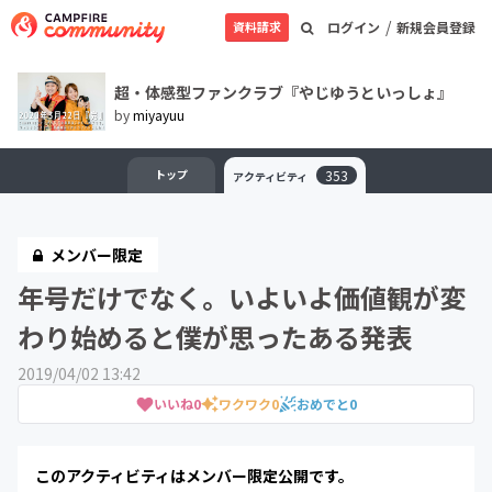
/
資料請求
ログイン
新規会員登録
超・体感型ファンクラブ『やじゆうといっしょ』
by
miyayuu
トップ
353
アクティビティ
メンバー限定
年号だけでなく。いよいよ価値観が変
わり始めると僕が思ったある発表
2019/04/02 13:42
いいね
0
ワクワク
0
おめでと
0
このアクティビティはメンバー限定公開です。