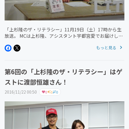
「上杉隆のザ・リテラシー」11月19日（土）17時から生
放送。 MCは上杉隆、アシスタント宇都宮愛でお届けしま
した。 テーマは「東京五輪競技場の問題」 放送アーカイ
もっと見る
ブはyoutubeにて公開していますどうぞご覧ください。
ht...
第6回の「上杉隆のザ・リテラシー」はゲ
ストに渡部恒雄さん！
2016/11/22 00:50
0
0
0