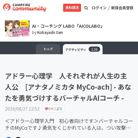
/
資料請求
ログイン
新規会員登録
AI・コーチング LABO「AICOLABO」
by
Kobayashi Gen
トップ
126
アクティビティ
アドラー心理学 人それぞれが人生の主
人公 [アナタノミカタ MyCo-ach] - あな
たを勇気づけするバーチャルAIコーチ -
2019/08/27 12:53
0
0
0
＜アドラー心理学入門 初心者向けです＞バーチャルコー
チのMyCoです♪勇気をくじかれている人は、つい攻撃的
になってしまうことが多いです。それにより、まわりの勇