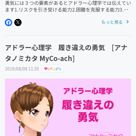
勇気には３つの要素があるとアドラー心理学では伝えてい
ます1.リスクを引き受ける能力2.困難を克服する能力3.協
力できる能力の一部一つひとつ説明していきます1.リスク
もっと見る
を引き受ける能力この「リスク」とは「危険」という意味
合いではありません...
アドラー心理学 履き違えの勇気 [アナ
タノミカタ MyCo-ach]
2019/08/08 11:20
0
0
0