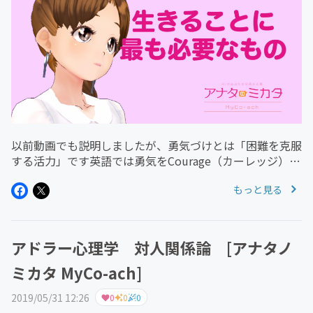
以前動画でも説明しましたが、勇気づけとは「困難を克服
する活力」です英語では勇気をCourage（カーレッジ）語
源はラテン語のCor（コア） 心臓の意味ですつまり、勇
もっと見る
気とは必要不可欠なものであると言えます。アドラーの弟
子である、ルドルフ...
アドラー心理学 対人関係論 [アナタノ
ミカタ MyCo-ach]
2019/05/31 12:26
0
0
0