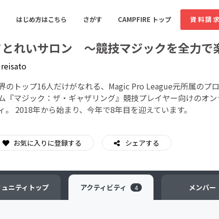
はじめ方はこちら
さがす
CAMPFIRE トップ
資料請
さとれいサロン ～競技マジックを全力で
y
reisato
すめのコミュニティ
人気のコミュニティ
新着のコミュ
界のトップ16人だけがなれる、Magic Pro League元所
ム『マジック：ザ・ギャザリング』競技プレイヤー向けのオン
ィ。 2018年から始まり、今年で8年目を迎えています。
音楽
舞台・パフォーマンス
ゲーム・サービス開発
フード・飲食店
お気に入りに登録する
シェアする
書籍・雑誌出版
アニメ・漫画
ソーシャルグッド
ビューティー・ヘルス
ミュニティ
トップ
アクティビティ
メンバー
4