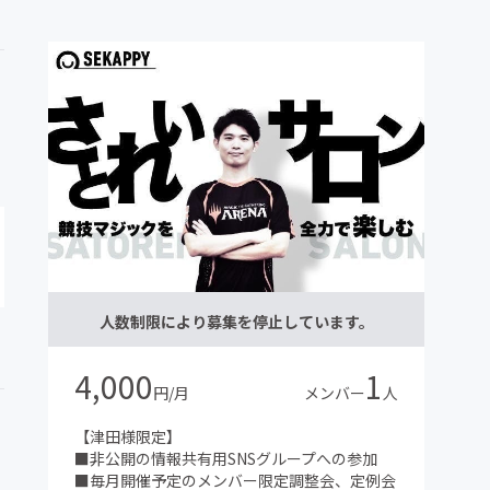
人数制限により募集を停止しています。
4,000
1
円/月
メンバー
人
【津田様限定】
■非公開の情報共有用SNSグループへの参加
■毎月開催予定のメンバー限定調整会、定例会