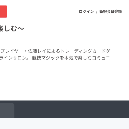
/
求
ログイン
新規会員登録
楽しむ～
ニティ
属のプロプレイヤー・佐藤レイによるトレーディングカードゲ
ラインサロン。 競技マジックを本気で楽しむコミュニ
プロダクト
ファッション
スポーツ
ケア
まちづくり・地域活性化