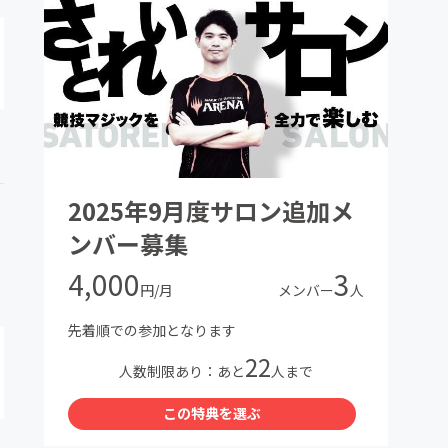
2025年9月度サロン追加メ
ンバー募集
4,000
3
円/月
メンバー
人
先着順での参加となります
22
人数制限あり：あと
人まで
この特典を選ぶ