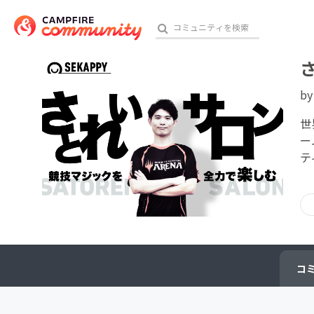
b
おす
世
ー
テ
アート・写真
テクノロジー・ガジェット
映像・映画
ビジネス・起業
コ
チャレンジ