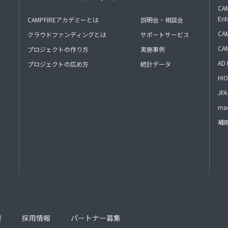
CAM
Ent
CAMPFIREアカデミーとは
説明会・相談会
CAM
クラウドファンディングとは
サポートサービス
CA
プロジェクトの作り方
実施事例
AD 
プロジェクトの広め方
統計データ
HIO
J
mac
補
要
採用情報
パートナー募集